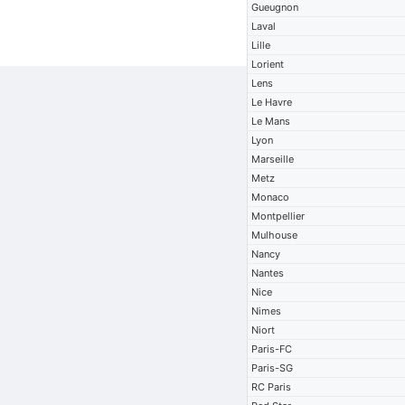
Gueugnon
Laval
Lille
Lorient
Lens
Le Havre
Le Mans
Lyon
Marseille
Metz
Monaco
Montpellier
Mulhouse
Nancy
Nantes
Nice
Nimes
Niort
Paris-FC
Paris-SG
RC Paris