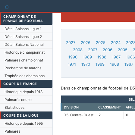
⌂
CHAMPIONNAT DE
FRANCE DE FOOTBALL
Détail Saisons Ligue 1
Détail Saisons Ligue 2
2027
2026
2025
2024
202
Détail Saisons National
2008
2007
2006
2005
Historique championnat
1990
1989
1988
1987
198
Palmarès championnat
1971
1970
1969
1968
1967
Recherche de matchs
Trophée des champions
COUPE DE FRANCE
Dans ce championnat de football de D5
Historique depuis 1918
Palmarès coupe
BI
Statistiques
DIVISION
CLASSEMENT
AFFL
D5-Centre-Ouest
2
0
COUPE DE LA LIGUE
Historique depuis 1995
Palmarès