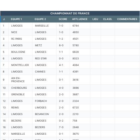
CHAMPIONNAT DE FRANCE
J.
EQUIPE 1
EQUIPE 2
SCORE
AFFLUENCE
LIEU
CLASS.
COMMENTAIRES
1
LIMOGES
MARSEILLE
1-0
6784
2
NICE
LIMOGES
1-0
4850
3
RC PARIS
LIMOGES
1-2
4501
4
LIMOGES
METZ
6-0
5780
5
BOULOGNE
LIMOGES
1-1
6828
6
LIMOGES
RED STAR
0-0
8023
7
MONTPELLIER
LIMOGES
4-1
4084
8
LIMOGES
CANNES
1-1
4391
AIX-EN-
9
LIMOGES
0-1
3618
PROVENCE
10
CHERBOURG
LIMOGES
4-0
3696
11
GRENOBLE
LIMOGES
2-0
3687
12
LIMOGES
FORBACH
2-0
2324
13
REIMS
LIMOGES
2-0
6720
14
LIMOGES
BESANCON
2-0
2210
15
BEZIERS
LIMOGES
0-2
758
16
LIMOGES
BEZIERS
7-0
2848
17
MARSEILLE
LIMOGES
0-1
3675