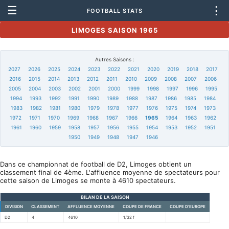
☰
⋮
FOOTBALL STATS
LIMOGES SAISON 1965
Autres Saisons :
2027
2026
2025
2024
2023
2022
2021
2020
2019
2018
2017
2016
2015
2014
2013
2012
2011
2010
2009
2008
2007
2006
2005
2004
2003
2002
2001
2000
1999
1998
1997
1996
1995
1994
1993
1992
1991
1990
1989
1988
1987
1986
1985
1984
1983
1982
1981
1980
1979
1978
1977
1976
1975
1974
1973
1972
1971
1970
1969
1968
1967
1966
1965
1964
1963
1962
1961
1960
1959
1958
1957
1956
1955
1954
1953
1952
1951
1950
1949
1948
1947
1946
Dans ce championnat de football de D2, Limoges obtient un
classement final de 4ème. L'affluence moyenne de spectateurs pour
cette saison de Limoges se monte à 4610 spectateurs.
BILAN DE LA SAISON
DIVISION
CLASSEMENT
AFFLUENCE MOYENNE
COUPE DE FRANCE
COUPE D'EUROPE
D2
4
4610
1/32 f