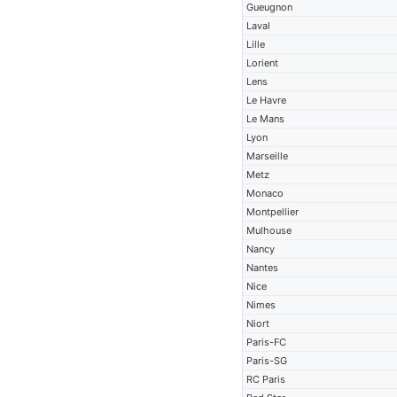
Gueugnon
Laval
Lille
Lorient
Lens
Le Havre
Le Mans
Lyon
Marseille
Metz
Monaco
Montpellier
Mulhouse
Nancy
Nantes
Nice
Nimes
Niort
Paris-FC
Paris-SG
RC Paris