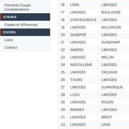
16
LENS
LIMOGES
Palmarès Coupe
Confederations
17
LIMOGES
BOULOGNE
STADES
18
CHATEAUROUX
LIMOGES
Stades et Affluences
19
LIMOGES
MULHOUSE
DIVERS
20
QUIMPER
LIMOGES
Liens
21
LIMOGES
GUINGAMP
Contact
22
AMIENS
LIMOGES
23
LIMOGES
MELUN
24
ANGOULEME
LIMOGES
25
LIMOGES
ORLEANS
26
TOURS
LIMOGES
27
LIMOGES
DUNKERQUE
28
LUCé
LIMOGES
29
LIMOGES
ROUEN
30
RENNES
LIMOGES
31
LIMOGES
BREST
32
LIMOGES
LENS