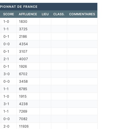
PIONNAT DE FRANCE
SCORE
AFFLUENCE
LIEU
CLASS.
COMMENTAIRES
1-0
1830
1-1
3725
0-1
2186
0-0
4354
0-1
3107
2-1
4007
0-1
1926
3-0
6702
0-0
3458
1-1
6785
1-0
1915
3-1
4238
1-1
7269
0-0
7082
2-0
11926