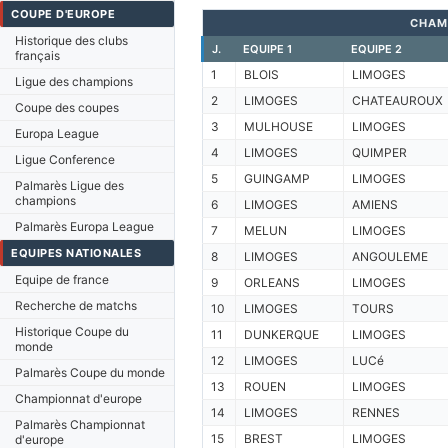
COUPE D'EUROPE
CHAM
Historique des clubs
J.
EQUIPE 1
EQUIPE 2
français
1
BLOIS
LIMOGES
Ligue des champions
2
LIMOGES
CHATEAUROUX
Coupe des coupes
3
MULHOUSE
LIMOGES
Europa League
4
LIMOGES
QUIMPER
Ligue Conference
5
GUINGAMP
LIMOGES
Palmarès Ligue des
champions
6
LIMOGES
AMIENS
Palmarès Europa League
7
MELUN
LIMOGES
EQUIPES NATIONALES
8
LIMOGES
ANGOULEME
Equipe de france
9
ORLEANS
LIMOGES
Recherche de matchs
10
LIMOGES
TOURS
Historique Coupe du
11
DUNKERQUE
LIMOGES
monde
12
LIMOGES
LUCé
Palmarès Coupe du monde
13
ROUEN
LIMOGES
Championnat d'europe
14
LIMOGES
RENNES
Palmarès Championnat
15
BREST
LIMOGES
d'europe