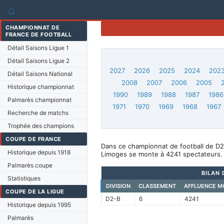
⌂
CHAMPIONNAT DE
FRANCE DE FOOTBALL
Détail Saisons Ligue 1
Détail Saisons Ligue 2
2027
2026
2025
2024
202
Détail Saisons National
2008
2007
2006
2005
Historique championnat
1990
1989
1988
1987
1986
Palmarès championnat
1971
1970
1969
1968
1967
Recherche de matchs
Trophée des champions
COUPE DE FRANCE
Dans ce championnat de football de D2
Historique depuis 1918
Limoges se monte à 4241 spectateurs.
Palmarès coupe
BILAN 
Statistiques
DIVISION
CLASSEMENT
AFFLUENCE M
COUPE DE LA LIGUE
D2-B
6
4241
Historique depuis 1995
Palmarès