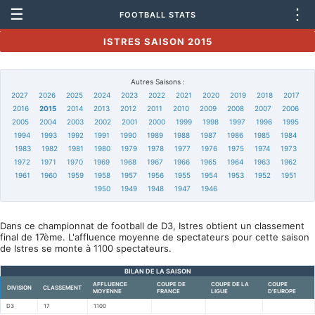
☰
⋮
FOOTBALL STATS
ISTRES SAISON 2015
Autres Saisons :
2027
2026
2025
2024
2023
2022
2021
2020
2019
2018
2017
2016
2015
2014
2013
2012
2011
2010
2009
2008
2007
2006
2005
2004
2003
2002
2001
2000
1999
1998
1997
1996
1995
1994
1993
1992
1991
1990
1989
1988
1987
1986
1985
1984
1983
1982
1981
1980
1979
1978
1977
1976
1975
1974
1973
1972
1971
1970
1969
1968
1967
1966
1965
1964
1963
1962
1961
1960
1959
1958
1957
1956
1955
1954
1953
1952
1951
1950
1949
1948
1947
1946
Dans ce championnat de football de D3, Istres obtient un classement
final de 17ème. L'affluence moyenne de spectateurs pour cette saison
de Istres se monte à 1100 spectateurs.
BILAN DE LA SAISON
AFFLUENCE
COUPE DE
COUPE DE LA
COUPE
DIVISION
CLASSEMENT
MOYENNE
FRANCE
LIGUE
D'EUROPE
D3
17
1100