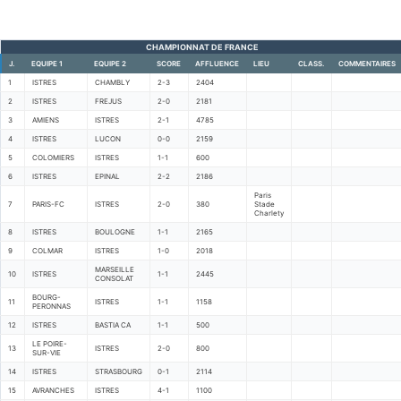
CHAMPIONNAT DE FRANCE
J.
EQUIPE 1
EQUIPE 2
SCORE
AFFLUENCE
LIEU
CLASS.
COMMENTAIRES
1
ISTRES
CHAMBLY
2-3
2404
2
ISTRES
FREJUS
2-0
2181
3
AMIENS
ISTRES
2-1
4785
4
ISTRES
LUCON
0-0
2159
5
COLOMIERS
ISTRES
1-1
600
6
ISTRES
EPINAL
2-2
2186
Paris
7
PARIS-FC
ISTRES
2-0
380
Stade
Charlety
8
ISTRES
BOULOGNE
1-1
2165
9
COLMAR
ISTRES
1-0
2018
MARSEILLE
10
ISTRES
1-1
2445
CONSOLAT
BOURG-
11
ISTRES
1-1
1158
PERONNAS
12
ISTRES
BASTIA CA
1-1
500
LE POIRE-
13
ISTRES
2-0
800
SUR-VIE
14
ISTRES
STRASBOURG
0-1
2114
15
AVRANCHES
ISTRES
4-1
1100