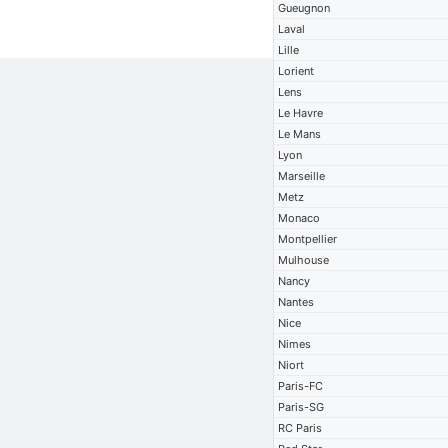
Gueugnon
Laval
Lille
Lorient
Lens
Le Havre
Le Mans
Lyon
Marseille
Metz
Monaco
Montpellier
Mulhouse
Nancy
Nantes
Nice
Nimes
Niort
Paris-FC
Paris-SG
RC Paris