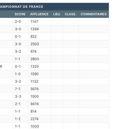
AMPIONNAT DE FRANCE
SCORE
AFFLUENCE
LIEU
CLASS.
COMMENTAIRES
2-0
1147
3-0
1364
0-1
822
3-0
2500
3-2
674
1-1
2800
R
0-1
1325
1-0
1590
3-2
1132
7-1
5676
3-3
1500
2-1
9416
1-1
814
1-2
2274
1-1
1000