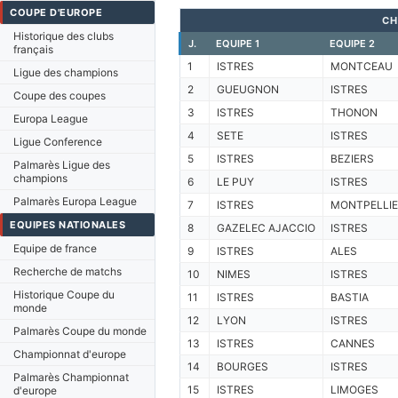
COUPE D'EUROPE
CH
Historique des clubs
J.
EQUIPE 1
EQUIPE 2
français
1
ISTRES
MONTCEAU
Ligue des champions
2
GUEUGNON
ISTRES
Coupe des coupes
3
ISTRES
THONON
Europa League
4
SETE
ISTRES
Ligue Conference
5
ISTRES
BEZIERS
Palmarès Ligue des
champions
6
LE PUY
ISTRES
Palmarès Europa League
7
ISTRES
MONTPELLIE
EQUIPES NATIONALES
8
GAZELEC AJACCIO
ISTRES
Equipe de france
9
ISTRES
ALES
Recherche de matchs
10
NIMES
ISTRES
Historique Coupe du
11
ISTRES
BASTIA
monde
12
LYON
ISTRES
Palmarès Coupe du monde
13
ISTRES
CANNES
Championnat d'europe
14
BOURGES
ISTRES
Palmarès Championnat
15
ISTRES
LIMOGES
d'europe