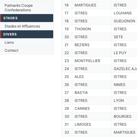
16
MARTIGUES
ISTRES
Palmarès Coupe
Confederations
17
ISTRES
LOUHANS
STADES
18
ISTRES
GUEUGNON
Stades et Affluences
19
THONON
ISTRES
DIVERS
20
ISTRES
SETE
Liens
21
BEZIERS
ISTRES
Contact
22
ISTRES
LE PUY
23
MONTPELLIER
ISTRES
24
ISTRES
GAZELEC AJ
25
ALES
ISTRES
26
ISTRES
NIMES
27
BASTIA
ISTRES
28
ISTRES
LYON
29
CANNES
ISTRES
30
ISTRES
BOURGES
31
LIMOGES
ISTRES
32
ISTRES
MARTIGUES