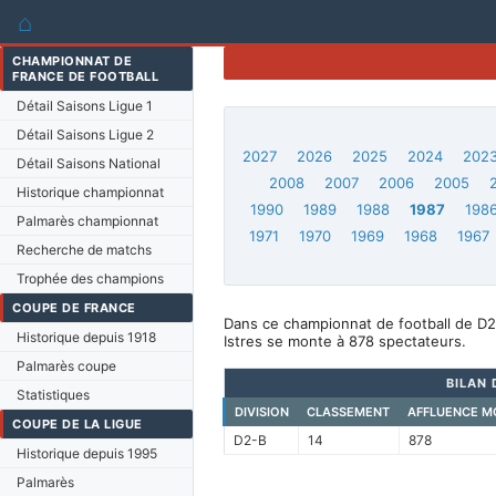
⌂
CHAMPIONNAT DE
FRANCE DE FOOTBALL
Détail Saisons Ligue 1
Détail Saisons Ligue 2
2027
2026
2025
2024
202
Détail Saisons National
2008
2007
2006
2005
Historique championnat
1990
1989
1988
1987
198
Palmarès championnat
1971
1970
1969
1968
1967
Recherche de matchs
Trophée des champions
COUPE DE FRANCE
Dans ce championnat de football de D2-
Historique depuis 1918
Istres se monte à 878 spectateurs.
Palmarès coupe
BILAN 
Statistiques
DIVISION
CLASSEMENT
AFFLUENCE M
COUPE DE LA LIGUE
D2-B
14
878
Historique depuis 1995
Palmarès