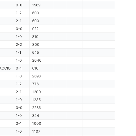
0-0
1569
1-2
600
2-1
600
0-0
922
1-0
810
2-2
300
1-1
645
1-0
2046
ACCIO
0-1
616
1-0
2698
1-2
776
2-1
1200
1-0
1235
0-0
2286
1-0
844
3-1
1000
1-0
1107