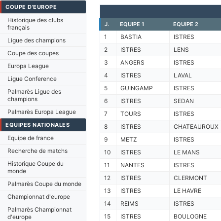
COUPE D'EUROPE
Historique des clubs
J.
EQUIPE 1
EQUIPE 2
français
1
BASTIA
ISTRES
Ligue des champions
2
ISTRES
LENS
Coupe des coupes
3
ANGERS
ISTRES
Europa League
4
ISTRES
LAVAL
Ligue Conference
5
GUINGAMP
ISTRES
Palmarès Ligue des
champions
6
ISTRES
SEDAN
Palmarès Europa League
7
TOURS
ISTRES
EQUIPES NATIONALES
8
ISTRES
CHATEAUROUX
Equipe de france
9
METZ
ISTRES
Recherche de matchs
10
ISTRES
LE MANS
Historique Coupe du
11
NANTES
ISTRES
monde
12
ISTRES
CLERMONT
Palmarès Coupe du monde
13
ISTRES
LE HAVRE
Championnat d'europe
14
REIMS
ISTRES
Palmarès Championnat
15
ISTRES
BOULOGNE
d'europe