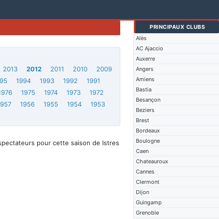
PRINCIPAUX CLUBS
Alès
AC Ajaccio
Auxerre
2013
2012
2011
2010
2009
Angers
Amiens
95
1994
1993
1992
1991
Bastia
1976
1975
1974
1973
1972
Besançon
1957
1956
1955
1954
1953
Beziers
Brest
Bordeaux
Boulogne
pectateurs pour cette saison de Istres
Caen
Chateauroux
Cannes
Clermont
Dijon
Guingamp
Grenoble