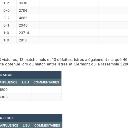
1-2
9638
0-0
2784
3-2
4882
0-1
2046
1-0
23714
1-0
2818
3 victoires, 12 matchs nuls et 13 défaites. Istres a également marqué 46
été obtenue lors du match entre Istres et Clermont qui a rassemblé 528
FRANCE
AFFLUENCE
LIEU
COMMENTAIRES
1500
7103
A LIGUE
AFFLUENCE
LIEU
COMMENTAIRES