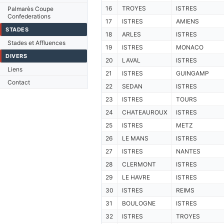
16
TROYES
ISTRES
Palmarès Coupe
Confederations
17
ISTRES
AMIENS
STADES
18
ARLES
ISTRES
Stades et Affluences
19
ISTRES
MONACO
DIVERS
20
LAVAL
ISTRES
Liens
21
ISTRES
GUINGAMP
Contact
22
SEDAN
ISTRES
23
ISTRES
TOURS
24
CHATEAUROUX
ISTRES
25
ISTRES
METZ
26
LE MANS
ISTRES
27
ISTRES
NANTES
28
CLERMONT
ISTRES
29
LE HAVRE
ISTRES
30
ISTRES
REIMS
31
BOULOGNE
ISTRES
32
ISTRES
TROYES