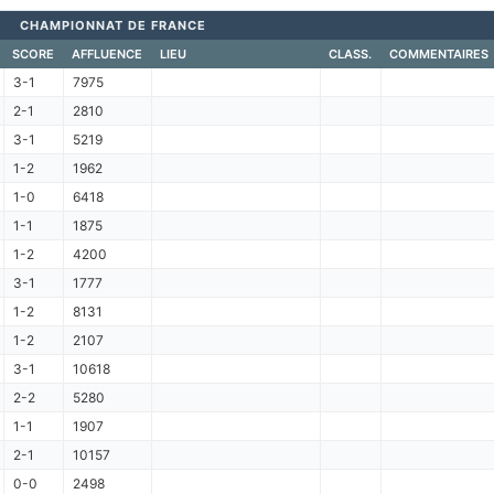
CHAMPIONNAT DE FRANCE
SCORE
AFFLUENCE
LIEU
CLASS.
COMMENTAIRES
3-1
7975
2-1
2810
3-1
5219
1-2
1962
1-0
6418
1-1
1875
1-2
4200
3-1
1777
1-2
8131
1-2
2107
3-1
10618
2-2
5280
1-1
1907
2-1
10157
0-0
2498