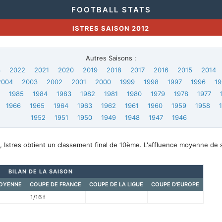
FOOTBALL STATS
ISTRES SAISON 2012
Autres Saisons :
3
2022
2021
2020
2019
2018
2017
2016
2015
2014
2004
2003
2002
2001
2000
1999
1998
1997
1996
19
6
1985
1984
1983
1982
1981
1980
1979
1978
1977
1966
1965
1964
1963
1962
1961
1960
1959
1958
1952
1951
1950
1949
1948
1947
1946
 Istres obtient un classement final de 10ème. L'affluence moyenne de s
BILAN DE LA SAISON
OYENNE
COUPE DE FRANCE
COUPE DE LA LIGUE
COUPE D'EUROPE
1/16 f