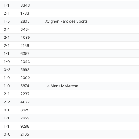
1-1
8343
2-1
1783
1-5
2803
Avignon Parc des Sports
0-1
3484
2-1
4089
2-1
2156
1-1
6357
1-0
2043
0-2
5992
1-0
2009
1-0
5874
Le Mans MMArena
2-1
2237
2-2
4072
0-0
6629
1-1
2653
1-1
9298
0-0
2165