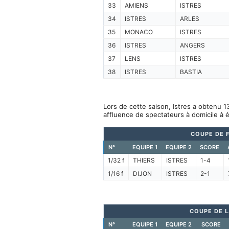
33
AMIENS
ISTRES
34
ISTRES
ARLES
35
MONACO
ISTRES
36
ISTRES
ANGERS
37
LENS
ISTRES
38
ISTRES
BASTIA
Lors de cette saison, Istres a obtenu 1
affluence de spectateurs à domicile à 
COUPE DE 
N°
EQUIPE 1
EQUIPE 2
SCORE
1/32 f
THIERS
ISTRES
1-4
1/16 f
DIJON
ISTRES
2-1
COUPE DE L
N°
EQUIPE 1
EQUIPE 2
SCORE