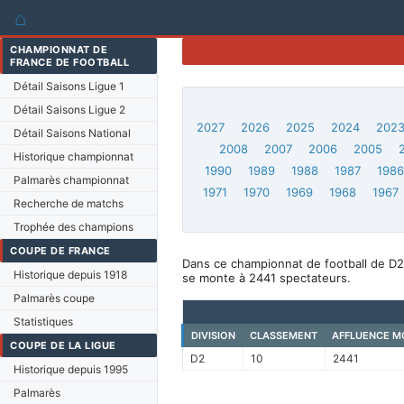
⌂
CHAMPIONNAT DE
FRANCE DE FOOTBALL
Détail Saisons Ligue 1
Détail Saisons Ligue 2
2027
2026
2025
2024
202
Détail Saisons National
2008
2007
2006
2005
Historique championnat
1990
1989
1988
1987
198
Palmarès championnat
1971
1970
1969
1968
1967
Recherche de matchs
Trophée des champions
COUPE DE FRANCE
Dans ce championnat de football de D2,
Historique depuis 1918
se monte à 2441 spectateurs.
Palmarès coupe
Statistiques
DIVISION
CLASSEMENT
AFFLUENCE M
COUPE DE LA LIGUE
D2
10
2441
Historique depuis 1995
Palmarès