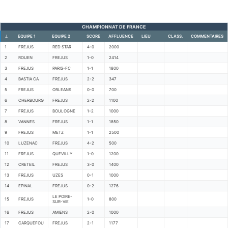
CHAMPIONNAT DE FRANCE
J.
EQUIPE 1
EQUIPE 2
SCORE
AFFLUENCE
LIEU
CLASS.
COMMENTAIRES
1
FREJUS
RED STAR
4-0
2000
2
ROUEN
FREJUS
1-0
2414
3
FREJUS
PARIS-FC
1-1
1800
4
BASTIA CA
FREJUS
2-2
347
5
FREJUS
ORLEANS
0-0
700
6
CHERBOURG
FREJUS
2-2
1100
7
FREJUS
BOULOGNE
1-2
1000
8
VANNES
FREJUS
1-1
1850
9
FREJUS
METZ
1-1
2500
10
LUZENAC
FREJUS
4-2
500
11
FREJUS
QUEVILLY
1-0
1200
12
CRETEIL
FREJUS
3-0
1400
13
FREJUS
UZES
0-1
1000
14
EPINAL
FREJUS
0-2
1276
LE POIRE-
15
FREJUS
1-0
800
SUR-VIE
16
FREJUS
AMIENS
2-0
1000
17
CARQUEFOU
FREJUS
2-1
1177