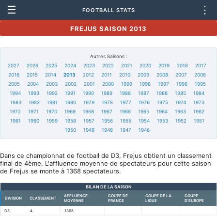
☰
⋮
FOOTBALL STATS
FREJUS SAISON 2013
Autres Saisons :
2027
2026
2025
2024
2023
2022
2021
2020
2019
2018
2017
2016
2015
2014
2013
2012
2011
2010
2009
2008
2007
2006
2005
2004
2003
2002
2001
2000
1999
1998
1997
1996
1995
1994
1993
1992
1991
1990
1989
1988
1987
1986
1985
1984
1983
1982
1981
1980
1979
1978
1977
1976
1975
1974
1973
1972
1971
1970
1969
1968
1967
1966
1965
1964
1963
1962
1961
1960
1959
1958
1957
1956
1955
1954
1953
1952
1951
1950
1949
1948
1947
1946
Dans ce championnat de football de D3, Frejus obtient un classement
final de 4ème. L'affluence moyenne de spectateurs pour cette saison
de Frejus se monte à 1368 spectateurs.
BILAN DE LA SAISON
AFFLUENCE
COUPE DE
COUPE DE LA
COUPE
DIVISION
CLASSEMENT
MOYENNE
FRANCE
LIGUE
D'EUROPE
D3
4
1368