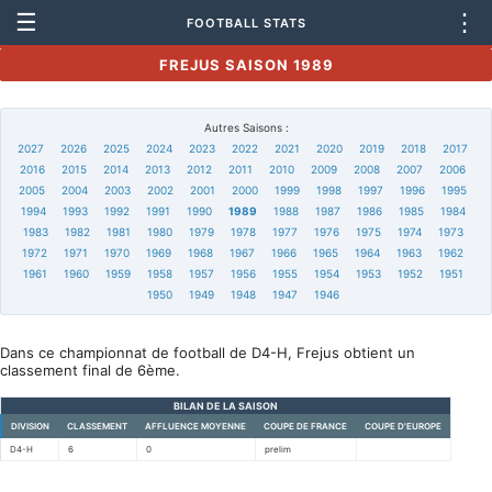
☰
⋮
FOOTBALL STATS
FREJUS SAISON 1989
Autres Saisons :
2027
2026
2025
2024
2023
2022
2021
2020
2019
2018
2017
2016
2015
2014
2013
2012
2011
2010
2009
2008
2007
2006
2005
2004
2003
2002
2001
2000
1999
1998
1997
1996
1995
1994
1993
1992
1991
1990
1989
1988
1987
1986
1985
1984
1983
1982
1981
1980
1979
1978
1977
1976
1975
1974
1973
1972
1971
1970
1969
1968
1967
1966
1965
1964
1963
1962
1961
1960
1959
1958
1957
1956
1955
1954
1953
1952
1951
1950
1949
1948
1947
1946
Dans ce championnat de football de D4-H, Frejus obtient un
classement final de 6ème.
BILAN DE LA SAISON
DIVISION
CLASSEMENT
AFFLUENCE MOYENNE
COUPE DE FRANCE
COUPE D'EUROPE
D4-H
6
0
prelim