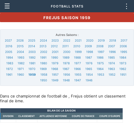
☰
⋮
FOOTBALL STATS
FREJUS SAISON 1959
Autres Saisons :
2027
2026
2025
2024
2023
2022
2021
2020
2019
2018
2017
2016
2015
2014
2013
2012
2011
2010
2009
2008
2007
2006
2005
2004
2003
2002
2001
2000
1999
1998
1997
1996
1995
1994
1993
1992
1991
1990
1989
1988
1987
1986
1985
1984
1983
1982
1981
1980
1979
1978
1977
1976
1975
1974
1973
1972
1971
1970
1969
1968
1967
1966
1965
1964
1963
1962
1961
1960
1959
1958
1957
1956
1955
1954
1953
1952
1951
1950
1949
1948
1947
1946
Dans ce championnat de football de , Frejus obtient un classement
final de ème.
BILAN DE LA SAISON
DIVISION
CLASSEMENT
AFFLUENCE MOYENNE
COUPE DE FRANCE
COUPE D'EUROPE