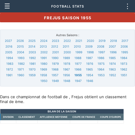
☰
⋮
FOOTBALL STATS
FREJUS SAISON 1955
Autres Saisons :
2027
2026
2025
2024
2023
2022
2021
2020
2019
2018
2017
2016
2015
2014
2013
2012
2011
2010
2009
2008
2007
2006
2005
2004
2003
2002
2001
2000
1999
1998
1997
1996
1995
1994
1993
1992
1991
1990
1989
1988
1987
1986
1985
1984
1983
1982
1981
1980
1979
1978
1977
1976
1975
1974
1973
1972
1971
1970
1969
1968
1967
1966
1965
1964
1963
1962
1961
1960
1959
1958
1957
1956
1955
1954
1953
1952
1951
1950
1949
1948
1947
1946
Dans ce championnat de football de , Frejus obtient un classement
final de ème.
BILAN DE LA SAISON
DIVISION
CLASSEMENT
AFFLUENCE MOYENNE
COUPE DE FRANCE
COUPE D'EUROPE