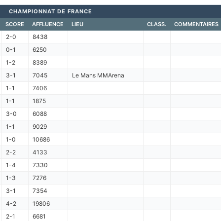
CHAMPIONNAT DE FRANCE
SCORE
AFFLUENCE
LIEU
CLASS.
COMMENTAIRES
2-0
8438
0-1
6250
1-2
8389
3-1
7045
Le Mans MMArena
1-1
7406
1-1
1875
3-0
6088
1-1
9029
1-0
10686
2-2
4133
1-4
7330
1-3
7276
3-1
7354
4-2
19806
2-1
6681