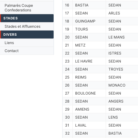
16
BASTIA
SEDAN
Palmarès Coupe
Confederations
17
SEDAN
ARLES
STADES
18
GUINGAMP
SEDAN
Stades et Affluences
19
TOURS
SEDAN
DIVERS
20
SEDAN
LE MANS
Liens
21
METZ
SEDAN
Contact
22
SEDAN
ISTRES
23
LE HAVRE
SEDAN
24
SEDAN
TROYES
25
REIMS
SEDAN
26
SEDAN
MONACO
27
BOULOGNE
SEDAN
28
SEDAN
ANGERS
29
AMIENS
SEDAN
30
SEDAN
LENS
31
LAVAL
SEDAN
32
SEDAN
BASTIA