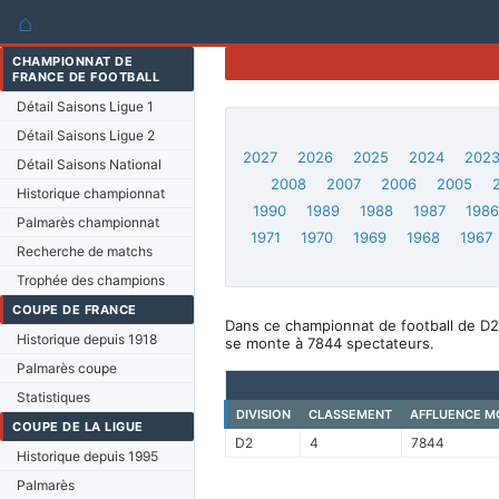
⌂
CHAMPIONNAT DE
FRANCE DE FOOTBALL
Détail Saisons Ligue 1
Détail Saisons Ligue 2
2027
2026
2025
2024
202
Détail Saisons National
2008
2007
2006
2005
Historique championnat
1990
1989
1988
1987
198
Palmarès championnat
1971
1970
1969
1968
1967
Recherche de matchs
Trophée des champions
COUPE DE FRANCE
Dans ce championnat de football de D2
Historique depuis 1918
se monte à 7844 spectateurs.
Palmarès coupe
Statistiques
DIVISION
CLASSEMENT
AFFLUENCE M
COUPE DE LA LIGUE
D2
4
7844
Historique depuis 1995
Palmarès