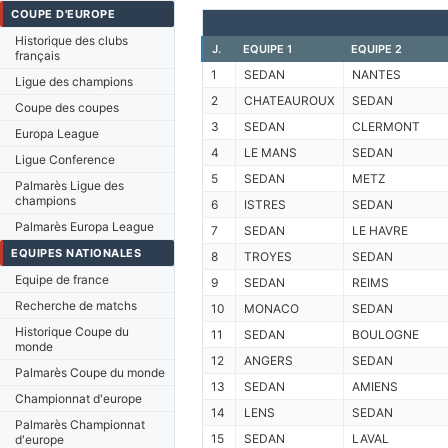
COUPE D'EUROPE
Historique des clubs
J.
EQUIPE 1
EQUIPE 2
français
1
SEDAN
NANTES
Ligue des champions
2
CHATEAUROUX
SEDAN
Coupe des coupes
3
SEDAN
CLERMONT
Europa League
4
LE MANS
SEDAN
Ligue Conference
5
SEDAN
METZ
Palmarès Ligue des
champions
6
ISTRES
SEDAN
Palmarès Europa League
7
SEDAN
LE HAVRE
EQUIPES NATIONALES
8
TROYES
SEDAN
Equipe de france
9
SEDAN
REIMS
Recherche de matchs
10
MONACO
SEDAN
Historique Coupe du
11
SEDAN
BOULOGNE
monde
12
ANGERS
SEDAN
Palmarès Coupe du monde
13
SEDAN
AMIENS
Championnat d'europe
14
LENS
SEDAN
Palmarès Championnat
15
SEDAN
LAVAL
d'europe