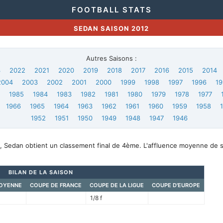
FOOTBALL STATS
SEDAN SAISON 2012
Autres Saisons :
3
2022
2021
2020
2019
2018
2017
2016
2015
2014
2004
2003
2002
2001
2000
1999
1998
1997
1996
19
6
1985
1984
1983
1982
1981
1980
1979
1978
1977
1966
1965
1964
1963
1962
1961
1960
1959
1958
1952
1951
1950
1949
1948
1947
1946
, Sedan obtient un classement final de 4ème. L'affluence moyenne de 
BILAN DE LA SAISON
OYENNE
COUPE DE FRANCE
COUPE DE LA LIGUE
COUPE D'EUROPE
1/8 f