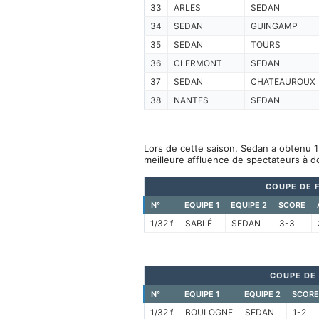
33
ARLES
SEDAN
34
SEDAN
GUINGAMP
35
SEDAN
TOURS
36
CLERMONT
SEDAN
37
SEDAN
CHATEAUROUX
38
NANTES
SEDAN
Lors de cette saison, Sedan a obtenu 1
meilleure affluence de spectateurs à d
COUPE DE 
N°
EQUIPE 1
EQUIPE 2
SCORE
1/32 f
SABLÉ
SEDAN
3-3
COUPE DE 
N°
EQUIPE 1
EQUIPE 2
SCORE
1/32 f
BOULOGNE
SEDAN
1-2