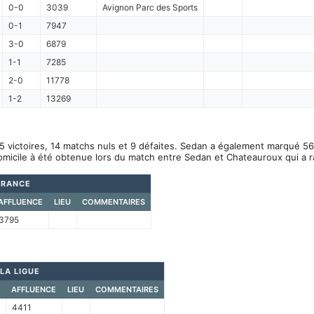
0-0
3039
Avignon Parc des Sports
0-1
7947
3-0
6879
1-1
7285
2-0
11778
1-2
13269
5 victoires, 14 matchs nuls et 9 défaites. Sedan a également marqué 56
omicile à été obtenue lors du match entre Sedan et Chateauroux qui a 
FRANCE
AFFLUENCE
LIEU
COMMENTAIRES
3795
LA LIGUE
AFFLUENCE
LIEU
COMMENTAIRES
4411