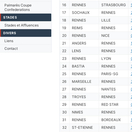
16
RENNES
STRASBOURG
Palmarès Coupe
Confederations
17
SOCHAUX
RENNES
STADES
18
RENNES
LILLE
Stades et Affluences
19
REIMS
RENNES
DIVERS
20
RENNES
NICE
Liens
21
ANGERS
RENNES
Contact
22
LENS
RENNES
23
RENNES
LYON
24
BASTIA
RENNES
25
RENNES
PARIS-SG
26
MARSEILLE
RENNES
27
RENNES
NANTES
28
TROYES
RENNES
29
RENNES
RED STAR
30
NIMES
RENNES
31
RENNES
BORDEAUX
32
ST-ETIENNE
RENNES