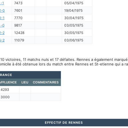
1-1
7473
05/04/1975
2-0
7601
19/04/1975
0-1
7770
30/04/1975
1-0
9817
03/05/1975
2-2
12428
30/05/1975
5-2
11079
03/06/1975
10 victoires, 11 matchs nuls et 17 défaites. Rennes a également marqué
omicile à été obtenue lors du match entre Rennes et St-etienne qui a 
FRANCE
AFFLUENCE
LIEU
COMMENTAIRES
14293
13000
EFFECTIF DE RENNES