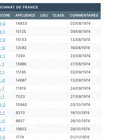
IONNAT DE FRANCE
SCORE
AFFLUENCE
LIEU
CLASS.
COMMENTAIRES
0-0
14833
02/08/1974
4-1
15125
09/08/1974
2-0
15133
13/08/1974
1-0
12082
16/08/1974
4-1
7393
23/08/1974
1-1
15986
27/08/1974
2-1
15195
02/09/1974
1-0
14687
13/09/1974
1-1
11919
24/09/1974
1-1
7023
27/09/1974
0-2
10840
05/10/1974
2-1
8370
18/10/1974
1-0
8937
26/10/1974
3-1
19653
29/10/1974
2-0
1774
01/11/1974