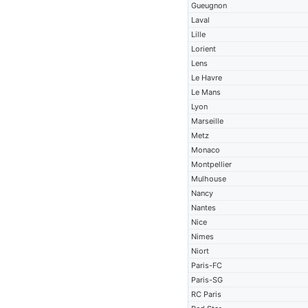
Gueugnon
Laval
Lille
Lorient
Lens
Le Havre
Le Mans
Lyon
Marseille
Metz
Monaco
Montpellier
Mulhouse
Nancy
Nantes
Nice
Nimes
Niort
Paris-FC
Paris-SG
RC Paris