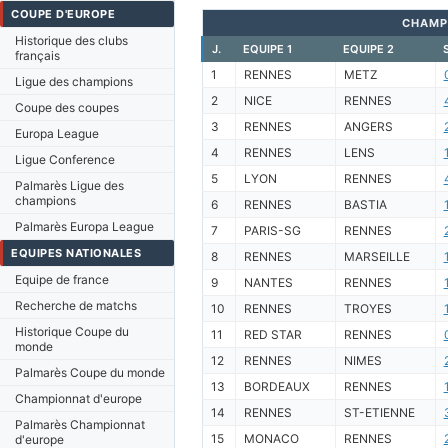
COUPE D'EUROPE
CHAMP
Historique des clubs
J.
EQUIPE 1
EQUIPE 2
français
1
RENNES
METZ
Ligue des champions
2
NICE
RENNES
Coupe des coupes
3
RENNES
ANGERS
Europa League
4
RENNES
LENS
Ligue Conference
5
LYON
RENNES
Palmarès Ligue des
champions
6
RENNES
BASTIA
Palmarès Europa League
7
PARIS-SG
RENNES
EQUIPES NATIONALES
8
RENNES
MARSEILLE
Equipe de france
9
NANTES
RENNES
Recherche de matchs
10
RENNES
TROYES
Historique Coupe du
11
RED STAR
RENNES
monde
12
RENNES
NIMES
Palmarès Coupe du monde
13
BORDEAUX
RENNES
Championnat d'europe
14
RENNES
ST-ETIENNE
Palmarès Championnat
15
MONACO
RENNES
d'europe