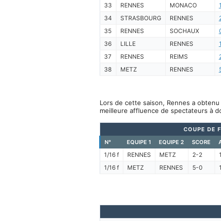
33
RENNES
MONACO
34
STRASBOURG
RENNES
35
RENNES
SOCHAUX
36
LILLE
RENNES
37
RENNES
REIMS
38
METZ
RENNES
Lors de cette saison, Rennes a obtenu 
meilleure affluence de spectateurs à d
COUPE DE 
N°
EQUIPE 1
EQUIPE 2
SCORE
1/16 f
RENNES
METZ
2-2
1/16 f
METZ
RENNES
5-0