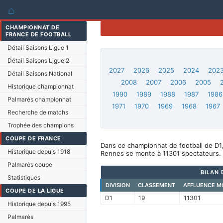
⌂
CHAMPIONNAT DE
FRANCE DE FOOTBALL
Détail Saisons Ligue 1
Détail Saisons Ligue 2
2027
2026
2025
2024
202
Détail Saisons National
2008
2007
2006
2005
Historique championnat
1990
1989
1988
1987
1986
Palmarès championnat
1971
1970
1969
1968
1967
Recherche de matchs
Trophée des champions
COUPE DE FRANCE
Dans ce championnat de football de D1
Historique depuis 1918
Rennes se monte à 11301 spectateurs.
Palmarès coupe
BILAN 
Statistiques
DIVISION
CLASSEMENT
AFFLUENCE M
COUPE DE LA LIGUE
D1
19
11301
Historique depuis 1995
Palmarès