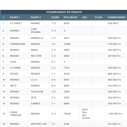
CHAMPIONNAT DE FRANCE
J.
EQUIPE 1
EQUIPE 2
SCORE
AFFLUENCE
LIEU
CLASS.
COMMENTAIRES
1
FC NANCY
RENNES
7-0
8000
528 000 F
CORT
2
RENNES
2-3
0
ROUBAIX
3
RENNES
MARSEILLE
2-0
3412
256 000 Frs
4
STRASBOURG
RENNES
3-2
14492
776 000 Frs
5
RENNES
REIMS
2-3
3900
254 000 Frs
6
RENNES
RED STAR
2-2
4692
291 000 Frs
7
LENS
RENNES
5-1
0
8
LE HAVRE
RENNES
2-2
7413
354 000 Frs
9
ROUEN
RENNES
1-1
8744
489 260 Frs
10
RENNES
LILLE
0-0
6931
483 000 Frs
11
METZ
RENNES
6-0
8000
532 000 Frs
12
RENNES
TOULOUSE
3-0
3300
206 000 Frs
13
RENNES
SETE
5-2
5100
324 000 Frs
14
RENNES
CANNES
2-1
6980
429 000 Frs
Paris
STADE
Parc
15
RENNES
5-3
15540
1 195 000 Frs
FRANCAIS
des
Princes
16
RENNES
MONTPELLIER
2-1
4760
312 000 Frs