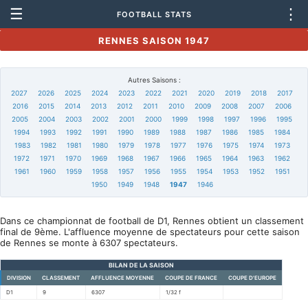
☰
⋮
FOOTBALL STATS
RENNES SAISON 1947
Autres Saisons :
2027
2026
2025
2024
2023
2022
2021
2020
2019
2018
2017
2016
2015
2014
2013
2012
2011
2010
2009
2008
2007
2006
2005
2004
2003
2002
2001
2000
1999
1998
1997
1996
1995
1994
1993
1992
1991
1990
1989
1988
1987
1986
1985
1984
1983
1982
1981
1980
1979
1978
1977
1976
1975
1974
1973
1972
1971
1970
1969
1968
1967
1966
1965
1964
1963
1962
1961
1960
1959
1958
1957
1956
1955
1954
1953
1952
1951
1950
1949
1948
1947
1946
Dans ce championnat de football de D1, Rennes obtient un classement
final de 9ème. L'affluence moyenne de spectateurs pour cette saison
de Rennes se monte à 6307 spectateurs.
BILAN DE LA SAISON
DIVISION
CLASSEMENT
AFFLUENCE MOYENNE
COUPE DE FRANCE
COUPE D'EUROPE
D1
9
6307
1/32 f