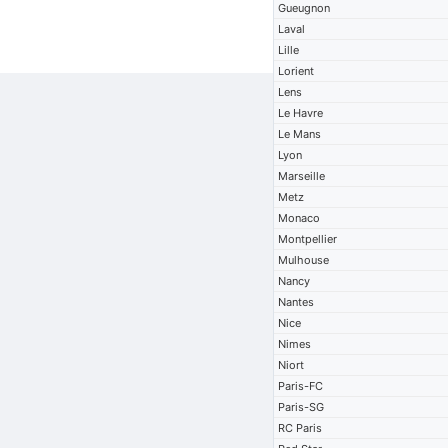
Gueugnon
Laval
Lille
Lorient
Lens
Le Havre
Le Mans
Lyon
Marseille
Metz
Monaco
Montpellier
Mulhouse
Nancy
Nantes
Nice
Nimes
Niort
Paris-FC
Paris-SG
RC Paris