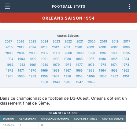
☰
⋮
FOOTBALL STATS
ORLEANS SAISON 1954
Autres Saisons :
2027
2026
2025
2024
2023
2022
2021
2020
2019
2018
2017
2016
2015
2014
2013
2012
2011
2010
2009
2008
2007
2006
2005
2004
2003
2002
2001
2000
1999
1998
1997
1996
1995
1994
1993
1992
1991
1990
1989
1988
1987
1986
1985
1984
1983
1982
1981
1980
1979
1978
1977
1976
1975
1974
1973
1972
1971
1970
1969
1968
1967
1966
1965
1964
1963
1962
1961
1960
1959
1958
1957
1956
1955
1954
1953
1952
1951
1950
1949
1948
1947
1946
Dans ce championnat de football de D3-Ouest, Orleans obtient un
classement final de 3ème.
BILAN DE LA SAISON
DIVISION
CLASSEMENT
AFFLUENCE MOYENNE
COUPE DE FRANCE
COUPE D'EUROPE
D3-Ouest
3
0