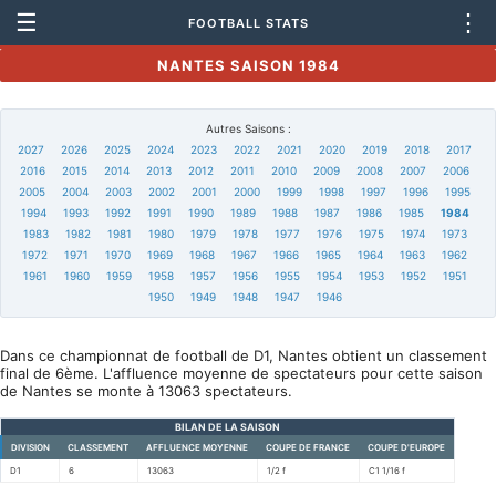
☰
⋮
FOOTBALL STATS
NANTES SAISON 1984
Autres Saisons :
2027
2026
2025
2024
2023
2022
2021
2020
2019
2018
2017
2016
2015
2014
2013
2012
2011
2010
2009
2008
2007
2006
2005
2004
2003
2002
2001
2000
1999
1998
1997
1996
1995
1994
1993
1992
1991
1990
1989
1988
1987
1986
1985
1984
1983
1982
1981
1980
1979
1978
1977
1976
1975
1974
1973
1972
1971
1970
1969
1968
1967
1966
1965
1964
1963
1962
1961
1960
1959
1958
1957
1956
1955
1954
1953
1952
1951
1950
1949
1948
1947
1946
Dans ce championnat de football de D1, Nantes obtient un classement
final de 6ème. L'affluence moyenne de spectateurs pour cette saison
de Nantes se monte à 13063 spectateurs.
BILAN DE LA SAISON
DIVISION
CLASSEMENT
AFFLUENCE MOYENNE
COUPE DE FRANCE
COUPE D'EUROPE
D1
6
13063
1/2 f
C1 1/16 f