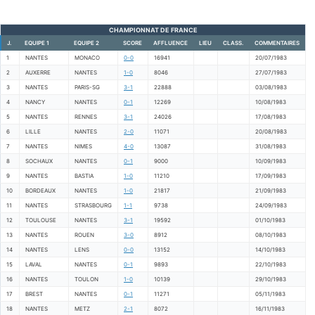
CHAMPIONNAT DE FRANCE
J.
EQUIPE 1
EQUIPE 2
SCORE
AFFLUENCE
LIEU
CLASS.
COMMENTAIRES
1
NANTES
MONACO
0-0
16941
20/07/1983
2
AUXERRE
NANTES
1-0
8046
27/07/1983
3
NANTES
PARIS-SG
3-1
22888
03/08/1983
4
NANCY
NANTES
0-1
12269
10/08/1983
5
NANTES
RENNES
3-1
24026
17/08/1983
6
LILLE
NANTES
2-0
11071
20/08/1983
7
NANTES
NIMES
4-0
13087
31/08/1983
8
SOCHAUX
NANTES
0-1
9000
10/09/1983
9
NANTES
BASTIA
1-0
11210
17/09/1983
10
BORDEAUX
NANTES
1-0
21817
21/09/1983
11
NANTES
STRASBOURG
1-1
9738
24/09/1983
12
TOULOUSE
NANTES
3-1
19592
01/10/1983
13
NANTES
ROUEN
3-0
8912
08/10/1983
14
NANTES
LENS
0-0
13152
14/10/1983
15
LAVAL
NANTES
0-1
9893
22/10/1983
16
NANTES
TOULON
1-0
10139
29/10/1983
17
BREST
NANTES
0-1
11271
05/11/1983
18
NANTES
METZ
2-1
8072
16/11/1983