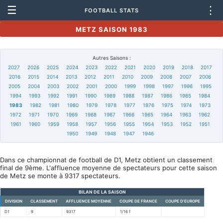
☰
⋮
FOOTBALL STATS
METZ SAISON 1983
Autres Saisons :
2027
2026
2025
2024
2023
2022
2021
2020
2019
2018
2017
2016
2015
2014
2013
2012
2011
2010
2009
2008
2007
2006
2005
2004
2003
2002
2001
2000
1999
1998
1997
1996
1995
1994
1993
1992
1991
1990
1989
1988
1987
1986
1985
1984
1983
1982
1981
1980
1979
1978
1977
1976
1975
1974
1973
1972
1971
1970
1969
1968
1967
1966
1965
1964
1963
1962
1961
1960
1959
1958
1957
1956
1955
1954
1953
1952
1951
1950
1949
1948
1947
1946
Dans ce championnat de football de D1, Metz obtient un classement
final de 9ème. L'affluence moyenne de spectateurs pour cette saison
de Metz se monte à 9317 spectateurs.
BILAN DE LA SAISON
DIVISION
CLASSEMENT
AFFLUENCE MOYENNE
COUPE DE FRANCE
COUPE D'EUROPE
D1
9
9317
1/16 f