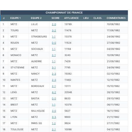
CHAMPIONNAT DE FRANCE
J.
EQUIPE 1
EQUIPE 2
SCORE
AFFLUENCE
LIEU
CLASS.
COMMENTAIRES
1
METZ
LILLE
2-0
13789
10/08/1982
2
TOURS
METZ
3-2
11478
17/08/1982
3
METZ
STRASBOURG
1-1
13378
24/08/1982
4
ROUEN
METZ
0-0
11524
27/08/1982
5
METZ
SOCHAUX
1-1
11194
04/09/1982
6
MONACO
METZ
2-1
3243
10/09/1982
7
METZ
AUXERRE
1-1
7429
21/09/1982
8
ST-ETIENNE
METZ
3-1
7795
24/09/1982
9
METZ
NANCY
2-3
15082
02/10/1982
10
NANTES
METZ
2-3
11462
12/10/1982
11
METZ
BORDEAUX
2-1
13111
15/10/1982
12
LENS
METZ
4-2
20546
26/10/1982
13
METZ
BASTIA
0-0
8633
29/10/1982
14
BREST
METZ
1-1
10376
06/11/1982
15
METZ
MULHOUSE
3-0
5827
16/11/1982
16
LYON
METZ
3-3
9900
21/11/1982
17
METZ
PARIS-SG
1-2
9924
27/11/1982
18
TOULOUSE
METZ
2-1
10098
04/12/1982