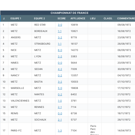
CHAMPIONNAT DE FRANCE
J.
EQUIPE 1
EQUIPE 2
SCORE
AFFLUENCE
LIEU
CLASS.
COMMENTAIRE
1
METZ
RED STAR
3-0
10819
09/08/1972
2
METZ
BORDEAUX
1-1
10821
16/08/1972
3
ANGERS
METZ
3-2
9778
23/08/1972
4
METZ
STRASBOURG
1-1
16137
26/08/1972
5
NICE
METZ
6-0
14270
06/09/1972
6
METZ
LYON
2-2
3383
16/09/1972
7
NIMES
METZ
0-0
5644
20/09/1972
8
METZ
SEDAN
4-2
7009
30/09/1972
9
NANCY
METZ
0-2
13357
04/10/1972
10
METZ
BASTIA
3-2
10003
07/10/1972
11
MARSEILLE
METZ
5-0
19808
17/10/1972
12
METZ
NANTES
0-2
6402
21/10/1972
13
VALENCIENNES
METZ
1-0
3761
28/10/1972
14
METZ
RENNES
2-1
7114
05/11/1972
15
REIMS
METZ
0-0
6738
19/11/1972
16
METZ
SOCHAUX
2-1
5737
26/11/1972
Paris
Parc
17
PARIS-FC
METZ
1-3
7104
14/04/1973
des