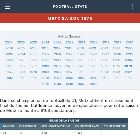
☰
⋮
FOOTBALL STATS
METZ SAISON 1973
Autres Saisons :
2027
2026
2025
2024
2023
2022
2021
2020
2019
2018
2017
2016
2015
2014
2013
2012
2011
2010
2009
2008
2007
2006
2005
2004
2003
2002
2001
2000
1999
1998
1997
1996
1995
1994
1993
1992
1991
1990
1989
1988
1987
1986
1985
1984
1983
1982
1981
1980
1979
1978
1977
1976
1975
1974
1973
1972
1971
1970
1969
1968
1967
1966
1965
1964
1963
1962
1961
1960
1959
1958
1957
1956
1955
1954
1953
1952
1951
1950
1949
1948
1947
1946
Dans ce championnat de football de D1, Metz obtient un classement
final de 15ème. L'affluence moyenne de spectateurs pour cette saison
de Metz se monte à 8108 spectateurs.
BILAN DE LA SAISON
DIVISION
CLASSEMENT
AFFLUENCE MOYENNE
COUPE DE FRANCE
COUPE D'EUROPE
D1
15
8108
1/32 f