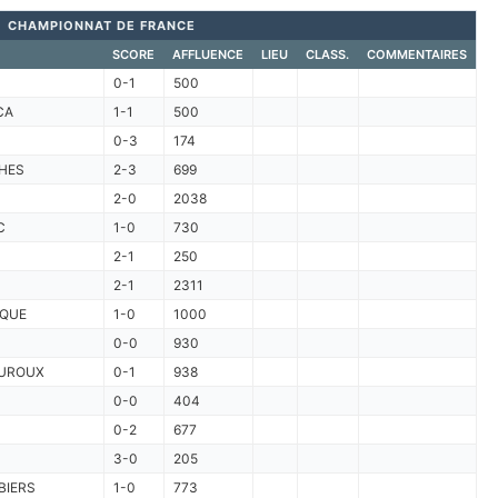
CHAMPIONNAT DE FRANCE
SCORE
AFFLUENCE
LIEU
CLASS.
COMMENTAIRES
0-1
500
CA
1-1
500
0-3
174
HES
2-3
699
2-0
2038
C
1-0
730
2-1
250
2-1
2311
QUE
1-0
1000
0-0
930
UROUX
0-1
938
0-0
404
0-2
677
3-0
205
BIERS
1-0
773