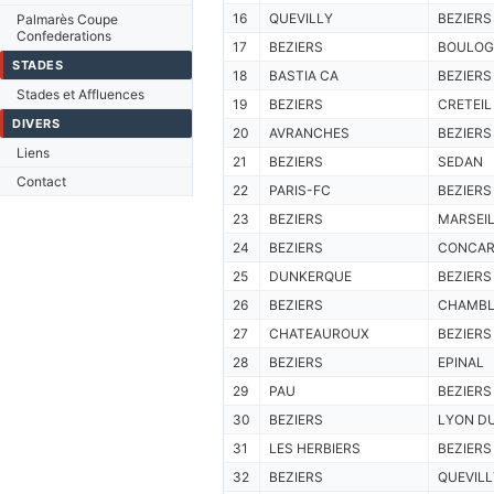
16
QUEVILLY
BEZIERS
Palmarès Coupe
Confederations
17
BEZIERS
BOULOG
STADES
18
BASTIA CA
BEZIERS
Stades et Affluences
19
BEZIERS
CRETEIL
DIVERS
20
AVRANCHES
BEZIERS
Liens
21
BEZIERS
SEDAN
Contact
22
PARIS-FC
BEZIERS
23
BEZIERS
MARSEI
24
BEZIERS
CONCAR
25
DUNKERQUE
BEZIERS
26
BEZIERS
CHAMB
27
CHATEAUROUX
BEZIERS
28
BEZIERS
EPINAL
29
PAU
BEZIERS
30
BEZIERS
LYON D
31
LES HERBIERS
BEZIERS
32
BEZIERS
QUEVILL