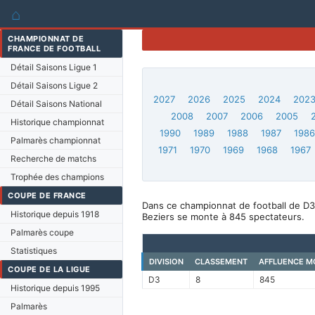
⌂
CHAMPIONNAT DE
FRANCE DE FOOTBALL
Détail Saisons Ligue 1
Détail Saisons Ligue 2
2027
2026
2025
2024
202
Détail Saisons National
2008
2007
2006
2005
Historique championnat
1990
1989
1988
1987
198
Palmarès championnat
1971
1970
1969
1968
1967
Recherche de matchs
Trophée des champions
COUPE DE FRANCE
Dans ce championnat de football de D3
Historique depuis 1918
Beziers se monte à 845 spectateurs.
Palmarès coupe
Statistiques
DIVISION
CLASSEMENT
AFFLUENCE M
COUPE DE LA LIGUE
D3
8
845
Historique depuis 1995
Palmarès