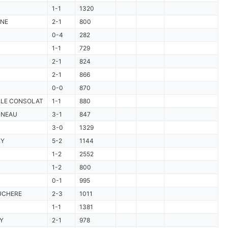
1-1
1320
NE
2-1
800
0-4
282
1-1
729
2-1
824
2-1
866
0-0
870
LLE CONSOLAT
1-1
880
NEAU
3-1
847
3-0
1329
LY
5-2
1144
1-2
2552
1-2
800
0-1
995
UCHERE
2-3
1011
1-1
1381
Y
2-1
978