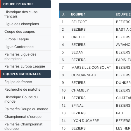
COUPE D'EUROPE
Historique des clubs
J.
EQUIPE 1
EQUIPE 2
français
1
BELFORT
BEZIERS
Ligue des champions
2
BEZIERS
BASTIA 
Coupe des coupes
3
CRETEIL
BEZIERS
Europa League
4
BEZIERS
AVRANC
Ligue Conference
5
SEDAN
BEZIERS
Palmarès Ligue des
champions
6
BEZIERS
PARIS-F
Palmarès Europa League
7
MARSEILLE CONSOLAT
BEZIERS
EQUIPES NATIONALES
8
CONCARNEAU
BEZIERS
Equipe de france
9
BEZIERS
DUNKER
Recherche de matchs
10
CHAMBLY
BEZIERS
Historique Coupe du
11
BEZIERS
CHATEA
monde
12
EPINAL
BEZIERS
Palmarès Coupe du monde
13
BEZIERS
PAU
Championnat d'europe
14
LYON DUCHERE
BEZIERS
Palmarès Championnat
15
BEZIERS
LES HER
d'europe