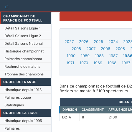
⌂
CHAMPIONNAT DE
FRANCE DE FOOTBALL
Détail Saisons Ligue 1
Détail Saisons Ligue 2
2027
2026
2025
2024
202
Détail Saisons National
2008
2007
2006
2005
Historique championnat
1990
1989
1988
1987
198
Palmarès championnat
1971
1970
1969
1968
1967
Recherche de matchs
Trophée des champions
COUPE DE FRANCE
Dans ce championnat de football de D2
Historique depuis 1918
Beziers se monte à 2109 spectateurs.
Palmarès coupe
BILAN 
Statistiques
DIVISION
CLASSEMENT
AFFLUENCE M
COUPE DE LA LIGUE
D2-A
8
2109
Historique depuis 1995
Palmarès