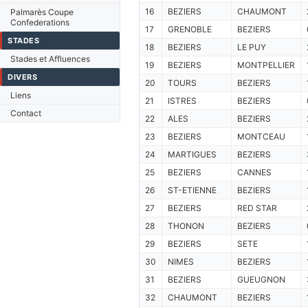
16
BEZIERS
CHAUMONT
Palmarès Coupe
Confederations
17
GRENOBLE
BEZIERS
STADES
18
BEZIERS
LE PUY
Stades et Affluences
19
BEZIERS
MONTPELLIER
DIVERS
20
TOURS
BEZIERS
Liens
21
ISTRES
BEZIERS
Contact
22
ALES
BEZIERS
23
BEZIERS
MONTCEAU
24
MARTIGUES
BEZIERS
25
BEZIERS
CANNES
26
ST-ETIENNE
BEZIERS
27
BEZIERS
RED STAR
28
THONON
BEZIERS
29
BEZIERS
SETE
30
NIMES
BEZIERS
31
BEZIERS
GUEUGNON
32
CHAUMONT
BEZIERS