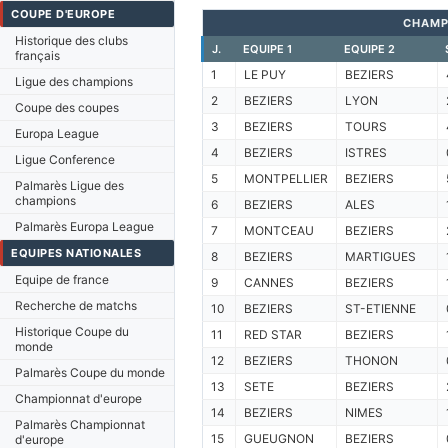
COUPE D'EUROPE
CHAMP
Historique des clubs
J.
EQUIPE 1
EQUIPE 2
français
1
LE PUY
BEZIERS
Ligue des champions
2
BEZIERS
LYON
Coupe des coupes
3
BEZIERS
TOURS
Europa League
4
BEZIERS
ISTRES
Ligue Conference
5
MONTPELLIER
BEZIERS
Palmarès Ligue des
champions
6
BEZIERS
ALES
Palmarès Europa League
7
MONTCEAU
BEZIERS
EQUIPES NATIONALES
8
BEZIERS
MARTIGUES
Equipe de france
9
CANNES
BEZIERS
Recherche de matchs
10
BEZIERS
ST-ETIENNE
Historique Coupe du
11
RED STAR
BEZIERS
monde
12
BEZIERS
THONON
Palmarès Coupe du monde
13
SETE
BEZIERS
Championnat d'europe
14
BEZIERS
NIMES
Palmarès Championnat
15
GUEUGNON
BEZIERS
d'europe