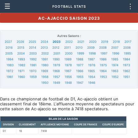
☰
⋮
FOOTBALL STATS
AC-AJACCIO SAISON 2023
Autres Saisons :
2027
2026
2025
2024
2023
2022
2021
2020
2019
2018
2017
2016
2015
2014
2013
2012
2011
2010
2009
2008
2007
2006
2005
2004
2003
2002
2001
2000
1999
1998
1997
1996
1995
1994
1993
1992
1991
1990
1989
1988
1987
1986
1985
1984
1983
1982
1981
1980
1979
1978
1977
1976
1975
1974
1973
1972
1971
1970
1969
1968
1967
1966
1965
1964
1963
1962
1961
1960
1959
1958
1957
1956
1955
1954
1953
1952
1951
1950
1949
1948
1947
1946
Dans ce championnat de football de D1, Ac-ajaccio obtient un
classement final de 18ème. L'affluence moyenne de spectateurs pour
cette saison de Ac-ajaccio se monte à 7418 spectateurs.
BILAN DE LA SAISON
DIVISION
CLASSEMENT
AFFLUENCE MOYENNE
COUPE DE FRANCE
COUPE D'EUROPE
D1
18
7418