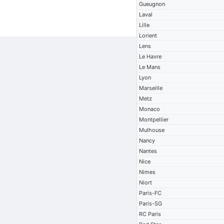
Gueugnon
Laval
Lille
Lorient
Lens
Le Havre
Le Mans
Lyon
Marseille
Metz
Monaco
Montpellier
Mulhouse
Nancy
Nantes
Nice
Nimes
Niort
Paris-FC
Paris-SG
RC Paris