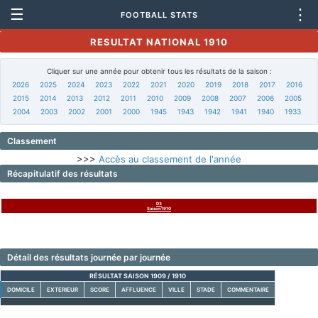
☰
⋮
FOOTBALL STATS
RESULTAT NATIONAL 1910
Cliquer sur une année pour obtenir tous les résultats de la saison :
2026
2025
2024
2023
2022
2021
2020
2019
2018
2017
2016
2015
2014
2013
2012
2011
2010
2009
2008
2007
2006
2005
2004
2003
2002
2001
2000
1945
1943
1942
1941
1940
1933
Classement
>>>
Accès au classement de l'année
Récapitulatif des résultats
D3
Saison1910
Détail des résultats journée par journée
RÉSULTAT SAISON 1909 / 1910
DOMICILE
EXTERIEUR
SCORE
AFFLUENCE
VILLE
STADE
COMMENTAIRE