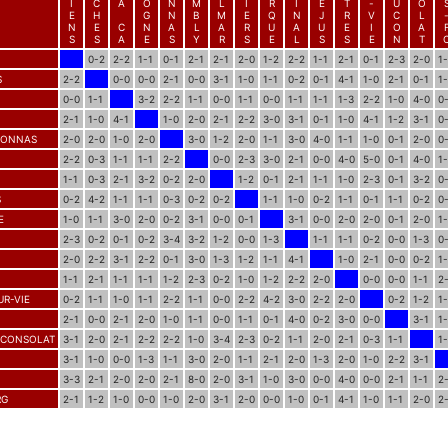
I
C
A
O
N
M
L
I
R
I
E
T
-
U
O
E
H
G
N
B
M
E
Q
N
J
R
V
C
L
N
E
C
N
A
L
A
R
U
A
U
E
I
O
A
S
S
A
E
S
Y
R
S
E
L
S
S
E
N
T
0-2
2-2
1-1
0-1
2-1
2-1
2-0
1-2
2-2
1-1
2-1
0-1
2-3
2-0
1
S
2-2
0-0
0-0
2-1
0-0
3-1
1-0
1-1
0-2
0-1
4-1
1-0
2-1
0-1
1
0-0
1-1
3-2
2-2
1-1
0-0
1-1
0-0
1-1
1-1
1-3
2-2
1-0
4-0
0
2-1
1-0
4-1
1-0
2-0
2-1
2-2
3-0
3-1
0-1
1-0
4-1
1-2
3-1
0
RONNAS
2-0
2-0
1-0
2-0
3-0
1-2
2-0
1-1
3-0
4-0
1-1
1-0
0-1
2-0
0
2-2
0-3
1-1
1-1
2-2
0-0
2-3
3-0
2-1
0-0
4-0
5-0
0-1
4-0
1
1-1
0-3
2-1
3-2
0-2
2-0
1-2
0-1
2-1
1-1
1-0
2-3
0-1
3-2
0
S
0-2
4-2
1-1
1-1
0-3
0-2
0-2
1-1
1-0
0-2
1-1
0-1
1-1
0-2
0
E
1-0
1-1
3-0
2-0
0-2
3-1
0-0
0-1
3-1
0-0
2-0
2-0
0-1
2-0
1
2-3
0-2
0-1
0-2
3-4
3-2
1-2
0-0
1-3
1-1
1-1
0-2
0-0
1-3
0
2-0
2-2
3-1
2-2
0-1
3-0
1-3
1-2
1-1
4-1
1-0
2-1
0-0
0-2
1
1-1
2-1
1-1
1-1
1-2
2-3
0-2
1-0
1-2
2-2
2-0
0-0
0-0
1-1
2
UR-VIE
0-2
1-1
1-0
1-1
2-2
1-1
0-0
2-2
4-2
3-0
2-2
2-0
0-2
1-2
1
2-1
0-0
2-1
2-0
1-0
1-1
0-0
1-1
0-1
4-0
0-2
3-0
0-0
3-1
1
 CONSOLAT
3-1
2-0
2-1
2-2
2-2
1-0
3-4
2-3
0-2
1-1
2-0
2-1
0-3
1-1
1
3-1
1-0
0-0
1-3
1-1
3-0
2-0
1-1
2-1
2-0
1-3
2-0
1-0
2-2
3-1
3-3
2-1
2-0
2-0
2-1
8-0
2-0
3-1
1-0
3-0
0-0
4-0
0-0
2-1
1-1
2
RG
2-1
1-2
1-0
0-0
1-0
2-0
3-1
2-0
0-0
1-0
0-1
4-1
1-0
1-1
2-0
2