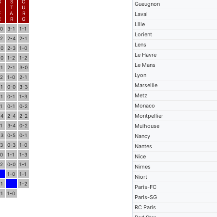
S
S
O
Gueugnon
-
T
U
F
A
R
Laval
C
R
G
Lille
-0
3-1
1-1
Lorient
-2
2-4
2-1
Lens
-0
2-3
1-0
Le Havre
-0
1-2
1-2
Le Mans
-1
2-1
3-0
Lyon
-2
1-0
2-1
Marseille
-1
0-0
3-3
Metz
-1
0-1
1-3
Monaco
-1
0-1
0-2
Montpellier
-4
2-4
2-2
-1
3-4
0-2
Mulhouse
-3
0-5
0-1
Nancy
-3
0-3
1-0
Nantes
-0
1-1
1-3
Nice
-2
0-0
1-1
Nimes
1-0
1-1
Niort
-1
1-2
Paris-FC
-1
1-0
Paris-SG
RC Paris