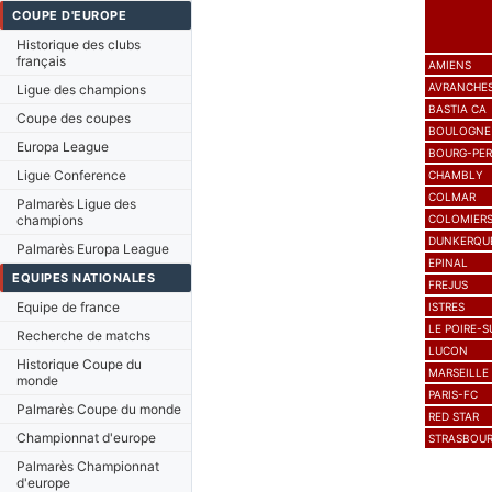
COUPE D'EUROPE
Historique des clubs
français
AMIENS
AVRANCHE
Ligue des champions
BASTIA CA
Coupe des coupes
BOULOGNE
Europa League
BOURG-PE
Ligue Conference
CHAMBLY
COLMAR
Palmarès Ligue des
champions
COLOMIER
DUNKERQU
Palmarès Europa League
EPINAL
EQUIPES NATIONALES
FREJUS
Equipe de france
ISTRES
LE POIRE-S
Recherche de matchs
LUCON
Historique Coupe du
MARSEILLE
monde
PARIS-FC
Palmarès Coupe du monde
RED STAR
Championnat d'europe
STRASBOU
Palmarès Championnat
d'europe