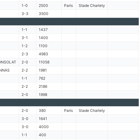
1-0
2500
Paris
Stade Charlety
3-3
3500
1-1
1437
3-1
1400
1-2
1100
2-3
4983
ONSOLAT
2-0
11058
NNAS
2-2
1981
1-1
762
2-2
2186
2-0
1998
2-0
380
Paris
Stade Charlety
3-0
1641
3-0
4000
1-1
400