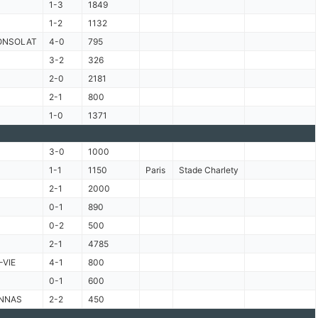
1-3
1849
1-2
1132
ONSOLAT
4-0
795
3-2
326
2-0
2181
2-1
800
1-0
1371
3-0
1000
1-1
1150
Paris
Stade Charlety
2-1
2000
0-1
890
0-2
500
2-1
4785
-VIE
4-1
800
0-1
600
NNAS
2-2
450