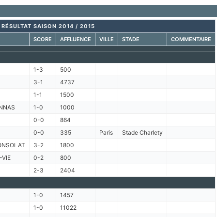
RÉSULTAT SAISON 2014 / 2015
SCORE
AFFLUENCE
VILLE
STADE
COMMENTAIRE
1-3
500
3-1
4737
1-1
1500
NNAS
1-0
1000
0-0
864
0-0
335
Paris
Stade Charlety
ONSOLAT
3-2
1800
-VIE
0-2
800
2-3
2404
1-0
1457
1-0
11022