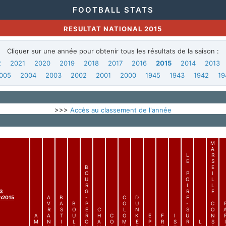
FOOTBALL STATS
RESULTAT NATIONAL 2015
Cliquer sur une année pour obtenir tous les résultats de la saison :
2
2021
2020
2019
2018
2017
2016
2015
2014
2013
005
2004
2003
2002
2001
2000
1945
1943
1942
19
>>>
Accès au classement de l'année
M
A
L
R
E
S
B
E
O
P
I
U
O
L
R
I
L
3
G
R
E
n2015
A
B
-
C
D
E
V
A
B
P
O
U
-
C
R
S
O
E
C
L
N
S
O
A
A
T
U
R
H
C
O
K
E
F
I
U
N
M
N
I
L
O
A
O
M
E
P
R
S
R
L
S