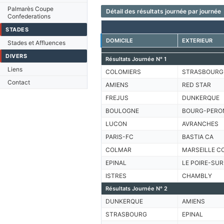
Palmarès Coupe
Détail des résultats journée par journée
Confederations
STADES
DOMICILE
EXTERIEUR
Stades et Affluences
DIVERS
Résultats Journée N° 1
Liens
COLOMIERS
STRASBOURG
Contact
AMIENS
RED STAR
FREJUS
DUNKERQUE
BOULOGNE
BOURG-PERO
LUCON
AVRANCHES
PARIS-FC
BASTIA CA
COLMAR
MARSEILLE C
EPINAL
LE POIRE-SUR
ISTRES
CHAMBLY
Résultats Journée N° 2
DUNKERQUE
AMIENS
STRASBOURG
EPINAL