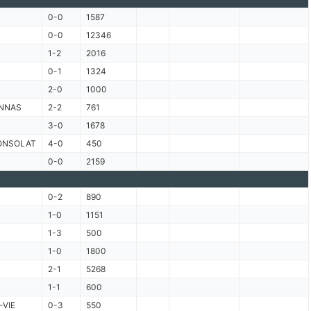
0-0
1587
0-0
12346
1-2
2016
0-1
1324
2-0
1000
NNAS
2-2
761
3-0
1678
ONSOLAT
4-0
450
0-0
2159
0-2
890
1-0
1151
1-3
500
1-0
1800
2-1
5268
1-1
600
-VIE
0-3
550