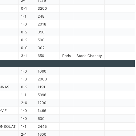
2-1
1279
0-1
3200
1-1
248
1-0
2018
0-2
350
0-2
500
0-0
302
3-1
650
Paris
Stade Charlety
1-0
1090
1-3
2000
NNAS
0-2
1191
1-1
5996
2-0
1200
-VIE
1-0
1466
1-0
600
ONSOLAT
1-1
2445
2-1
1600