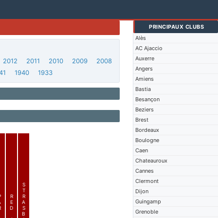
PRINCIPAUX CLUBS
Alès
AC Ajaccio
Auxerre
2012
2011
2010
2009
2008
Angers
41
1940
1933
Amiens
Bastia
Besançon
Beziers
Brest
Bordeaux
Boulogne
Caen
Chateauroux
Cannes
Clermont
S
T
Dijon
P
R
R
Guingamp
A
E
A
R
D
S
Grenoble
I
B