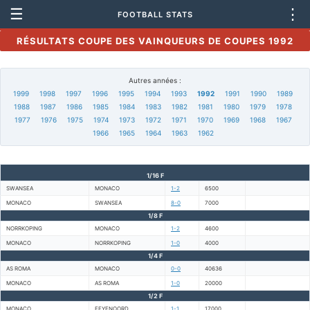
☰
⋮
FOOTBALL STATS
RÉSULTATS COUPE DES VAINQUEURS DE COUPES 1992
Autres années :
1999
1998
1997
1996
1995
1994
1993
1992
1991
1990
1989
1988
1987
1986
1985
1984
1983
1982
1981
1980
1979
1978
1977
1976
1975
1974
1973
1972
1971
1970
1969
1968
1967
1966
1965
1964
1963
1962
1/16 F
SWANSEA
MONACO
1-2
6500
MONACO
SWANSEA
8-0
7000
1/8 F
NORRKOPING
MONACO
1-2
4600
MONACO
NORRKOPING
1-0
4000
1/4 F
AS ROMA
MONACO
0-0
40636
MONACO
AS ROMA
1-0
20000
1/2 F
MONACO
FEYENOORD
1-1
17000