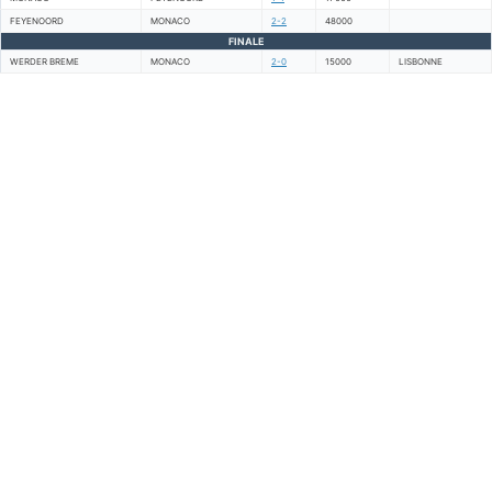
FEYENOORD
MONACO
2-2
48000
FINALE
WERDER BREME
MONACO
2-0
15000
LISBONNE