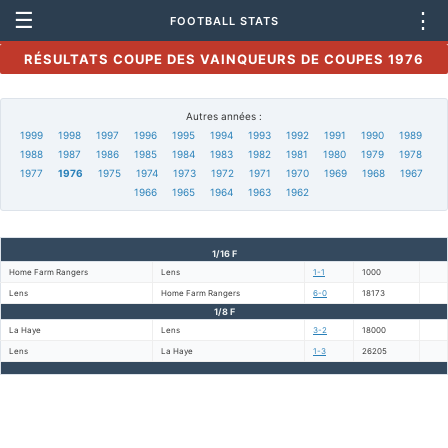
☰
⋮
FOOTBALL STATS
RÉSULTATS COUPE DES VAINQUEURS DE COUPES 1976
Autres années :
1999
1998
1997
1996
1995
1994
1993
1992
1991
1990
1989
1988
1987
1986
1985
1984
1983
1982
1981
1980
1979
1978
1977
1976
1975
1974
1973
1972
1971
1970
1969
1968
1967
1966
1965
1964
1963
1962
1/16 F
Home Farm Rangers
Lens
1-1
1000
Lens
Home Farm Rangers
6-0
18173
1/8 F
La Haye
Lens
3-2
18000
Lens
La Haye
1-3
26205