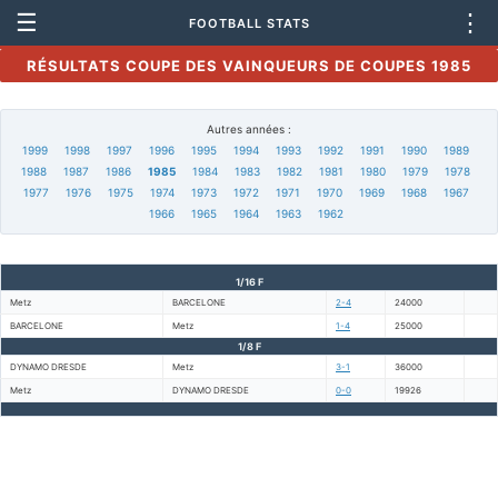
☰
⋮
FOOTBALL STATS
RÉSULTATS COUPE DES VAINQUEURS DE COUPES 1985
Autres années :
1999
1998
1997
1996
1995
1994
1993
1992
1991
1990
1989
1988
1987
1986
1985
1984
1983
1982
1981
1980
1979
1978
1977
1976
1975
1974
1973
1972
1971
1970
1969
1968
1967
1966
1965
1964
1963
1962
1/16 F
Metz
BARCELONE
2-4
24000
BARCELONE
Metz
1-4
25000
1/8 F
DYNAMO DRESDE
Metz
3-1
36000
Metz
DYNAMO DRESDE
0-0
19926