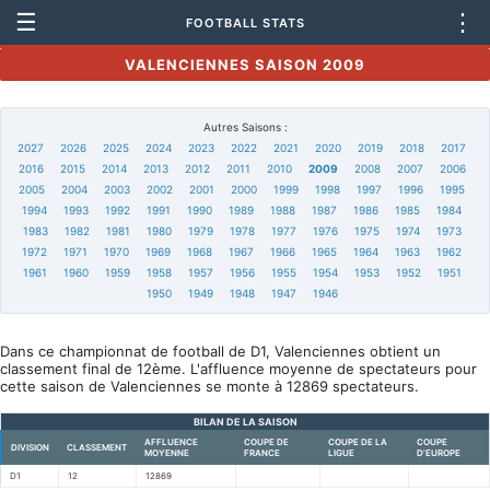
☰
⋮
FOOTBALL STATS
VALENCIENNES SAISON 2009
Autres Saisons :
2027
2026
2025
2024
2023
2022
2021
2020
2019
2018
2017
2016
2015
2014
2013
2012
2011
2010
2009
2008
2007
2006
2005
2004
2003
2002
2001
2000
1999
1998
1997
1996
1995
1994
1993
1992
1991
1990
1989
1988
1987
1986
1985
1984
1983
1982
1981
1980
1979
1978
1977
1976
1975
1974
1973
1972
1971
1970
1969
1968
1967
1966
1965
1964
1963
1962
1961
1960
1959
1958
1957
1956
1955
1954
1953
1952
1951
1950
1949
1948
1947
1946
Dans ce championnat de football de D1, Valenciennes obtient un
classement final de 12ème. L'affluence moyenne de spectateurs pour
cette saison de Valenciennes se monte à 12869 spectateurs.
BILAN DE LA SAISON
AFFLUENCE
COUPE DE
COUPE DE LA
COUPE
DIVISION
CLASSEMENT
MOYENNE
FRANCE
LIGUE
D'EUROPE
D1
12
12869