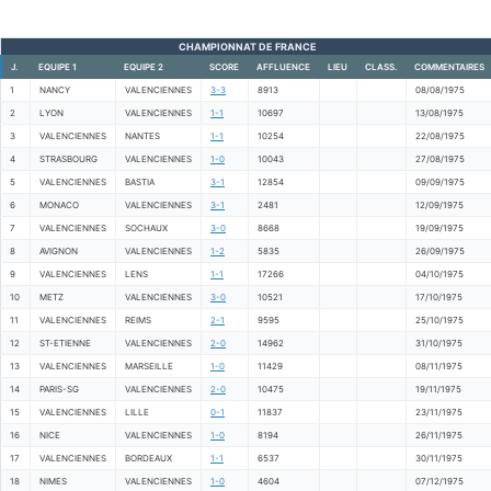
CHAMPIONNAT DE FRANCE
J.
EQUIPE 1
EQUIPE 2
SCORE
AFFLUENCE
LIEU
CLASS.
COMMENTAIRES
1
NANCY
VALENCIENNES
3-3
8913
08/08/1975
2
LYON
VALENCIENNES
1-1
10697
13/08/1975
3
VALENCIENNES
NANTES
1-1
10254
22/08/1975
4
STRASBOURG
VALENCIENNES
1-0
10043
27/08/1975
5
VALENCIENNES
BASTIA
3-1
12854
09/09/1975
6
MONACO
VALENCIENNES
3-1
2481
12/09/1975
7
VALENCIENNES
SOCHAUX
3-0
8668
19/09/1975
8
AVIGNON
VALENCIENNES
1-2
5835
26/09/1975
9
VALENCIENNES
LENS
1-1
17266
04/10/1975
10
METZ
VALENCIENNES
3-0
10521
17/10/1975
11
VALENCIENNES
REIMS
2-1
9595
25/10/1975
12
ST-ETIENNE
VALENCIENNES
2-0
14962
31/10/1975
13
VALENCIENNES
MARSEILLE
1-0
11429
08/11/1975
14
PARIS-SG
VALENCIENNES
2-0
10475
19/11/1975
15
VALENCIENNES
LILLE
0-1
11837
23/11/1975
16
NICE
VALENCIENNES
1-0
8194
26/11/1975
17
VALENCIENNES
BORDEAUX
1-1
6537
30/11/1975
18
NIMES
VALENCIENNES
1-0
4604
07/12/1975