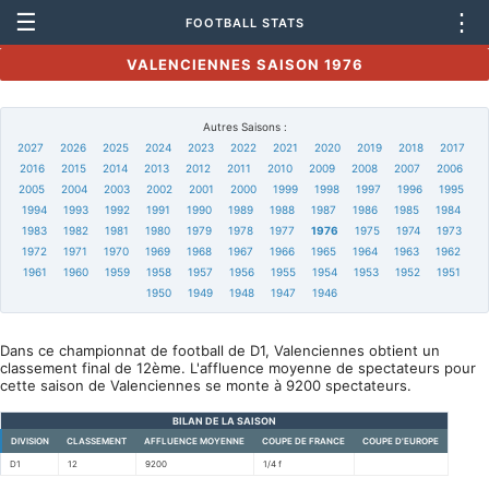
☰
⋮
FOOTBALL STATS
VALENCIENNES SAISON 1976
Autres Saisons :
2027
2026
2025
2024
2023
2022
2021
2020
2019
2018
2017
2016
2015
2014
2013
2012
2011
2010
2009
2008
2007
2006
2005
2004
2003
2002
2001
2000
1999
1998
1997
1996
1995
1994
1993
1992
1991
1990
1989
1988
1987
1986
1985
1984
1983
1982
1981
1980
1979
1978
1977
1976
1975
1974
1973
1972
1971
1970
1969
1968
1967
1966
1965
1964
1963
1962
1961
1960
1959
1958
1957
1956
1955
1954
1953
1952
1951
1950
1949
1948
1947
1946
Dans ce championnat de football de D1, Valenciennes obtient un
classement final de 12ème. L'affluence moyenne de spectateurs pour
cette saison de Valenciennes se monte à 9200 spectateurs.
BILAN DE LA SAISON
DIVISION
CLASSEMENT
AFFLUENCE MOYENNE
COUPE DE FRANCE
COUPE D'EUROPE
D1
12
9200
1/4 f