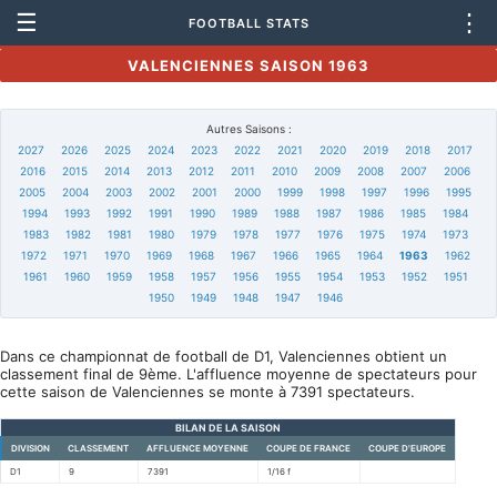
☰
⋮
FOOTBALL STATS
VALENCIENNES SAISON 1963
Autres Saisons :
2027
2026
2025
2024
2023
2022
2021
2020
2019
2018
2017
2016
2015
2014
2013
2012
2011
2010
2009
2008
2007
2006
2005
2004
2003
2002
2001
2000
1999
1998
1997
1996
1995
1994
1993
1992
1991
1990
1989
1988
1987
1986
1985
1984
1983
1982
1981
1980
1979
1978
1977
1976
1975
1974
1973
1972
1971
1970
1969
1968
1967
1966
1965
1964
1963
1962
1961
1960
1959
1958
1957
1956
1955
1954
1953
1952
1951
1950
1949
1948
1947
1946
Dans ce championnat de football de D1, Valenciennes obtient un
classement final de 9ème. L'affluence moyenne de spectateurs pour
cette saison de Valenciennes se monte à 7391 spectateurs.
BILAN DE LA SAISON
DIVISION
CLASSEMENT
AFFLUENCE MOYENNE
COUPE DE FRANCE
COUPE D'EUROPE
D1
9
7391
1/16 f