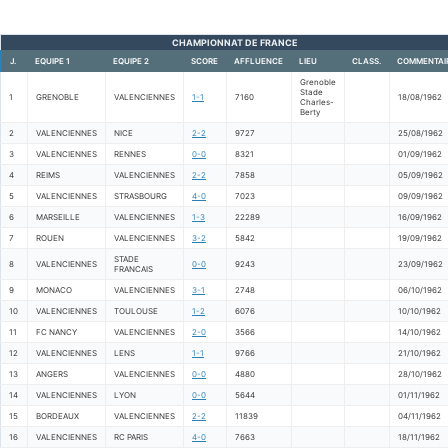
CHAMPIONNAT DE FRANCE
J.
EQUIPE 1
EQUIPE 2
SCORE
AFFLUENCE
LIEU
CLASS.
COMMENTAI
Grenoble
Stade
1
GRENOBLE
VALENCIENNES
1-1
7160
18/08/1962
Charles-
Berty
2
VALENCIENNES
NICE
2-2
9727
25/08/1962
3
VALENCIENNES
RENNES
0-0
8321
01/09/1962
4
REIMS
VALENCIENNES
2-2
7858
05/09/1962
5
VALENCIENNES
STRASBOURG
4-0
7023
09/09/1962
6
MARSEILLE
VALENCIENNES
1-3
22289
16/09/1962
7
ROUEN
VALENCIENNES
3-2
5842
19/09/1962
STADE
8
VALENCIENNES
0-0
9243
23/09/1962
FRANCAIS
9
MONACO
VALENCIENNES
3-1
2748
06/10/1962
10
VALENCIENNES
TOULOUSE
1-2
6076
10/10/1962
11
FC NANCY
VALENCIENNES
2-0
3566
14/10/1962
12
VALENCIENNES
LENS
1-1
9766
21/10/1962
13
ANGERS
VALENCIENNES
0-0
4880
28/10/1962
14
VALENCIENNES
LYON
0-0
5644
01/11/1962
15
BORDEAUX
VALENCIENNES
2-2
11839
04/11/1962
16
VALENCIENNES
RC PARIS
4-0
7663
18/11/1962