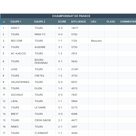
CHAMPIONNAT DE FRANCE
J.
EQUIPE 1
EQUIPE 2
SCORE
AFFLUENCE
LIEU
CLASS.
COMMENTAI
1
NANCY
TOURS
0-0
14017
2
TOURS
PARIS-FC
0-0
5762
3
RED STAR
TOURS
1-1
1129
Beauvais
4
TOURS
AUXERRE
3-1
5750
5
AC-AJACCIO
TOURS
1-2
2913
BOURG-
6
TOURS
0-1
5843
PERONNAS
7
LENS
TOURS
1-1
21341
8
TOURS
CRETEIL
1-2
3753
9
VALENCIENNES
TOURS
0-0
6557
10
TOURS
DIJON
1-0
4070
11
SOCHAUX
TOURS
0-0
7647
12
LAVAL
TOURS
1-1
5964
13
TOURS
LE HAVRE
0-1
5270
14
BREST
TOURS
3-0
6068
15
TOURS
CROIX-SAVOIE
2-1
4477
16
NIMES
TOURS
2-1
3457
17
TOURS
CLERMONT
1-1
4284