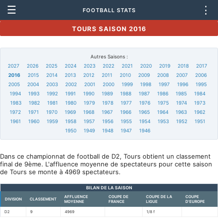
☰
⋮
FOOTBALL STATS
TOURS SAISON 2016
Autres Saisons :
2027
2026
2025
2024
2023
2022
2021
2020
2019
2018
2017
2016
2015
2014
2013
2012
2011
2010
2009
2008
2007
2006
2005
2004
2003
2002
2001
2000
1999
1998
1997
1996
1995
1994
1993
1992
1991
1990
1989
1988
1987
1986
1985
1984
1983
1982
1981
1980
1979
1978
1977
1976
1975
1974
1973
1972
1971
1970
1969
1968
1967
1966
1965
1964
1963
1962
1961
1960
1959
1958
1957
1956
1955
1954
1953
1952
1951
1950
1949
1948
1947
1946
Dans ce championnat de football de D2, Tours obtient un classement
final de 9ème. L'affluence moyenne de spectateurs pour cette saison
de Tours se monte à 4969 spectateurs.
BILAN DE LA SAISON
AFFLUENCE
COUPE DE
COUPE DE LA
COUPE
DIVISION
CLASSEMENT
MOYENNE
FRANCE
LIGUE
D'EUROPE
D2
9
4969
1/8 f