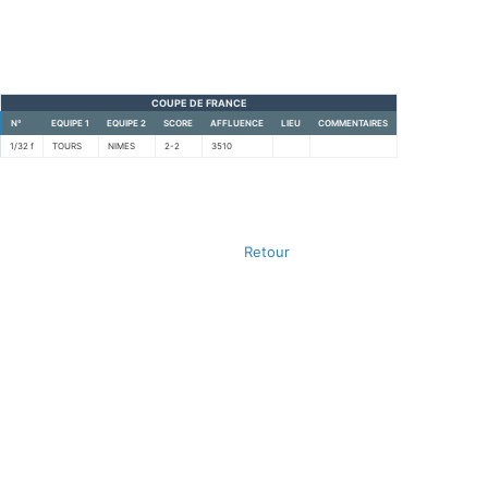
COUPE DE FRANCE
N°
EQUIPE 1
EQUIPE 2
SCORE
AFFLUENCE
LIEU
COMMENTAIRES
1/32 f
TOURS
NIMES
2-2
3510
Retour