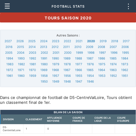
☰
⋮
FOOTBALL STATS
TOURS SAISON 2020
Autres Saisons :
2027
2026
2025
2024
2023
2022
2021
2020
2019
2018
2017
2016
2015
2014
2013
2012
2011
2010
2009
2008
2007
2006
2005
2004
2003
2002
2001
2000
1999
1998
1997
1996
1995
1994
1993
1992
1991
1990
1989
1988
1987
1986
1985
1984
1983
1982
1981
1980
1979
1978
1977
1976
1975
1974
1973
1972
1971
1970
1969
1968
1967
1966
1965
1964
1963
1962
1961
1960
1959
1958
1957
1956
1955
1954
1953
1952
1951
1950
1949
1948
1947
1946
Dans ce championnat de football de D5-CentreValLoire, Tours obtient
un classement final de 1er.
BILAN DE LA SAISON
AFFLUENCE
COUPE DE
COUPE DE LA
COUPE
DIVISION
CLASSEMENT
MOYENNE
FRANCE
LIGUE
D'EUROPE
D5-
1
0
CentreValLoire