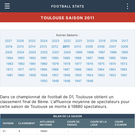
☰
⋮
FOOTBALL STATS
TOULOUSE SAISON 2011
Autres Saisons :
2027
2026
2025
2024
2023
2022
2021
2020
2019
2018
2017
2016
2015
2014
2013
2012
2011
2010
2009
2008
2007
2006
2005
2004
2003
2002
2001
2000
1999
1998
1997
1996
1995
1994
1993
1992
1991
1990
1989
1988
1987
1986
1985
1984
1983
1982
1981
1980
1979
1978
1977
1976
1975
1974
1973
1972
1971
1970
1969
1968
1967
1966
1965
1964
1963
1962
1961
1960
1959
1958
1957
1956
1955
1954
1953
1952
1951
1950
1949
1948
1947
1946
Dans ce championnat de football de D1, Toulouse obtient un
classement final de 8ème. L'affluence moyenne de spectateurs pour
cette saison de Toulouse se monte à 19880 spectateurs.
BILAN DE LA SAISON
AFFLUENCE
COUPE DE
COUPE DE LA
COUPE
DIVISION
CLASSEMENT
MOYENNE
FRANCE
LIGUE
D'EUROPE
D1
8
19880
-
-