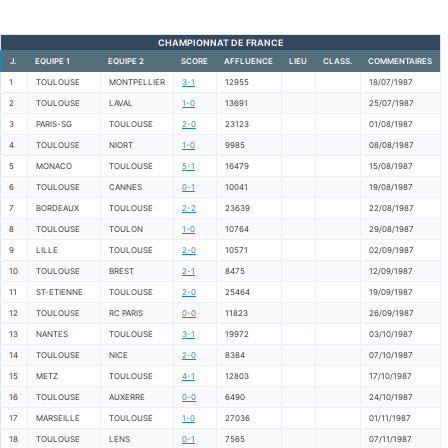
CHAMPIONNAT DE FRANCE
J.
EQUIPE 1
EQUIPE 2
SCORE
AFFLUENCE
LIEU
CLASS.
COMMENTAIRES
1
TOULOUSE
MONTPELLIER
3-1
12955
18/07/1987
2
TOULOUSE
LAVAL
1-0
13691
25/07/1987
3
PARIS-SG
TOULOUSE
2-0
23123
01/08/1987
4
TOULOUSE
NIORT
1-0
9985
08/08/1987
5
MONACO
TOULOUSE
5-1
16479
15/08/1987
6
TOULOUSE
CANNES
0-1
10041
19/08/1987
7
BORDEAUX
TOULOUSE
2-2
23639
22/08/1987
8
TOULOUSE
TOULON
1-0
10764
29/08/1987
9
LILLE
TOULOUSE
2-0
10571
02/09/1987
10
TOULOUSE
BREST
2-1
8475
12/09/1987
11
ST-ETIENNE
TOULOUSE
2-0
25464
19/09/1987
12
TOULOUSE
RC PARIS
0-0
11823
26/09/1987
13
NANTES
TOULOUSE
3-1
19972
03/10/1987
14
TOULOUSE
NICE
2-0
8384
07/10/1987
15
METZ
TOULOUSE
4-1
12803
17/10/1987
16
TOULOUSE
AUXERRE
0-0
6490
24/10/1987
17
MARSEILLE
TOULOUSE
1-0
27036
01/11/1987
18
TOULOUSE
LENS
0-1
7565
07/11/1987