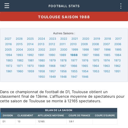
☰
⋮
FOOTBALL STATS
TOULOUSE SAISON 1988
Autres Saisons :
2027
2026
2025
2024
2023
2022
2021
2020
2019
2018
2017
2016
2015
2014
2013
2012
2011
2010
2009
2008
2007
2006
2005
2004
2003
2002
2001
2000
1999
1998
1997
1996
1995
1994
1993
1992
1991
1990
1989
1988
1987
1986
1985
1984
1983
1982
1981
1980
1979
1978
1977
1976
1975
1974
1973
1972
1971
1970
1969
1968
1967
1966
1965
1964
1963
1962
1961
1960
1959
1958
1957
1956
1955
1954
1953
1952
1951
1950
1949
1948
1947
1946
Dans ce championnat de football de D1, Toulouse obtient un
classement final de 13ème. L'affluence moyenne de spectateurs pour
cette saison de Toulouse se monte à 12165 spectateurs.
BILAN DE LA SAISON
DIVISION
CLASSEMENT
AFFLUENCE MOYENNE
COUPE DE FRANCE
COUPE D'EUROPE
D1
13
12165
1/8 f