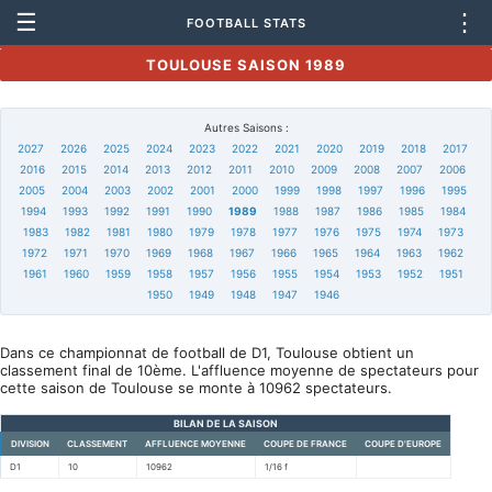
☰
⋮
FOOTBALL STATS
TOULOUSE SAISON 1989
Autres Saisons :
2027
2026
2025
2024
2023
2022
2021
2020
2019
2018
2017
2016
2015
2014
2013
2012
2011
2010
2009
2008
2007
2006
2005
2004
2003
2002
2001
2000
1999
1998
1997
1996
1995
1994
1993
1992
1991
1990
1989
1988
1987
1986
1985
1984
1983
1982
1981
1980
1979
1978
1977
1976
1975
1974
1973
1972
1971
1970
1969
1968
1967
1966
1965
1964
1963
1962
1961
1960
1959
1958
1957
1956
1955
1954
1953
1952
1951
1950
1949
1948
1947
1946
Dans ce championnat de football de D1, Toulouse obtient un
classement final de 10ème. L'affluence moyenne de spectateurs pour
cette saison de Toulouse se monte à 10962 spectateurs.
BILAN DE LA SAISON
DIVISION
CLASSEMENT
AFFLUENCE MOYENNE
COUPE DE FRANCE
COUPE D'EUROPE
D1
10
10962
1/16 f