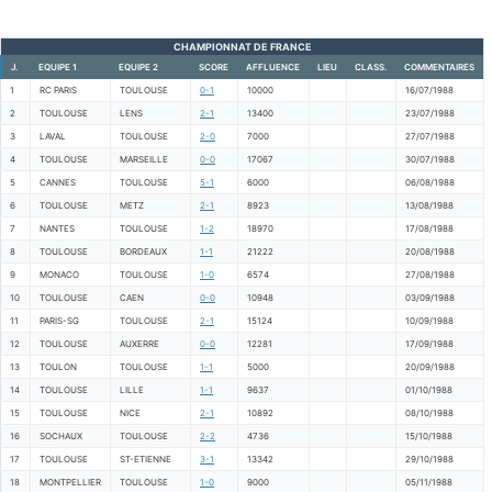
CHAMPIONNAT DE FRANCE
J.
EQUIPE 1
EQUIPE 2
SCORE
AFFLUENCE
LIEU
CLASS.
COMMENTAIRES
1
RC PARIS
TOULOUSE
0-1
10000
16/07/1988
2
TOULOUSE
LENS
2-1
13400
23/07/1988
3
LAVAL
TOULOUSE
2-0
7000
27/07/1988
4
TOULOUSE
MARSEILLE
0-0
17067
30/07/1988
5
CANNES
TOULOUSE
5-1
6000
06/08/1988
6
TOULOUSE
METZ
2-1
8923
13/08/1988
7
NANTES
TOULOUSE
1-2
18970
17/08/1988
8
TOULOUSE
BORDEAUX
1-1
21222
20/08/1988
9
MONACO
TOULOUSE
1-0
6574
27/08/1988
10
TOULOUSE
CAEN
0-0
10948
03/09/1988
11
PARIS-SG
TOULOUSE
2-1
15124
10/09/1988
12
TOULOUSE
AUXERRE
0-0
12281
17/09/1988
13
TOULON
TOULOUSE
1-1
5000
20/09/1988
14
TOULOUSE
LILLE
1-1
9637
01/10/1988
15
TOULOUSE
NICE
2-1
10892
08/10/1988
16
SOCHAUX
TOULOUSE
2-2
4736
15/10/1988
17
TOULOUSE
ST-ETIENNE
3-1
13342
29/10/1988
18
MONTPELLIER
TOULOUSE
1-0
9000
05/11/1988