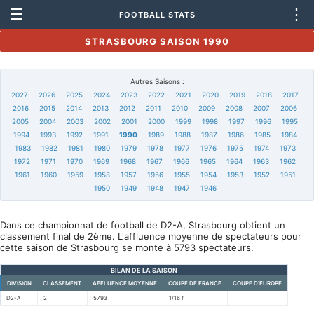
☰
⋮
FOOTBALL STATS
STRASBOURG SAISON 1990
Autres Saisons :
2027
2026
2025
2024
2023
2022
2021
2020
2019
2018
2017
2016
2015
2014
2013
2012
2011
2010
2009
2008
2007
2006
2005
2004
2003
2002
2001
2000
1999
1998
1997
1996
1995
1994
1993
1992
1991
1990
1989
1988
1987
1986
1985
1984
1983
1982
1981
1980
1979
1978
1977
1976
1975
1974
1973
1972
1971
1970
1969
1968
1967
1966
1965
1964
1963
1962
1961
1960
1959
1958
1957
1956
1955
1954
1953
1952
1951
1950
1949
1948
1947
1946
Dans ce championnat de football de D2-A, Strasbourg obtient un
classement final de 2ème. L'affluence moyenne de spectateurs pour
cette saison de Strasbourg se monte à 5793 spectateurs.
BILAN DE LA SAISON
DIVISION
CLASSEMENT
AFFLUENCE MOYENNE
COUPE DE FRANCE
COUPE D'EUROPE
D2-A
2
5793
1/16 f