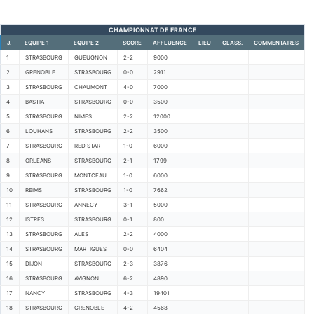
CHAMPIONNAT DE FRANCE
J.
EQUIPE 1
EQUIPE 2
SCORE
AFFLUENCE
LIEU
CLASS.
COMMENTAIRES
1
STRASBOURG
GUEUGNON
2-2
9000
2
GRENOBLE
STRASBOURG
0-0
2911
3
STRASBOURG
CHAUMONT
4-0
7000
4
BASTIA
STRASBOURG
0-0
3500
5
STRASBOURG
NIMES
2-2
12000
6
LOUHANS
STRASBOURG
2-2
3500
7
STRASBOURG
RED STAR
1-0
6000
8
ORLEANS
STRASBOURG
2-1
1799
9
STRASBOURG
MONTCEAU
1-0
6000
10
REIMS
STRASBOURG
1-0
7662
11
STRASBOURG
ANNECY
3-1
5000
12
ISTRES
STRASBOURG
0-1
800
13
STRASBOURG
ALES
2-2
4000
14
STRASBOURG
MARTIGUES
0-0
6404
15
DIJON
STRASBOURG
2-3
3876
16
STRASBOURG
AVIGNON
6-2
4890
17
NANCY
STRASBOURG
4-3
19401
18
STRASBOURG
GRENOBLE
4-2
4568