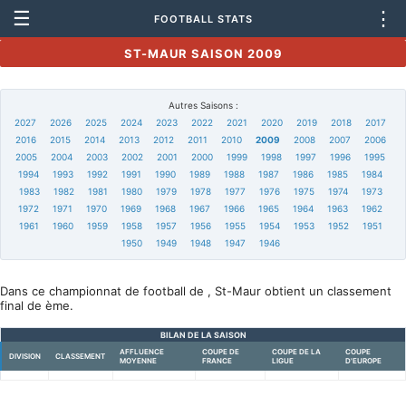
☰
⋮
FOOTBALL STATS
ST-MAUR SAISON 2009
Autres Saisons :
2027
2026
2025
2024
2023
2022
2021
2020
2019
2018
2017
2016
2015
2014
2013
2012
2011
2010
2009
2008
2007
2006
2005
2004
2003
2002
2001
2000
1999
1998
1997
1996
1995
1994
1993
1992
1991
1990
1989
1988
1987
1986
1985
1984
1983
1982
1981
1980
1979
1978
1977
1976
1975
1974
1973
1972
1971
1970
1969
1968
1967
1966
1965
1964
1963
1962
1961
1960
1959
1958
1957
1956
1955
1954
1953
1952
1951
1950
1949
1948
1947
1946
Dans ce championnat de football de , St-Maur obtient un classement
final de ème.
BILAN DE LA SAISON
AFFLUENCE
COUPE DE
COUPE DE LA
COUPE
DIVISION
CLASSEMENT
MOYENNE
FRANCE
LIGUE
D'EUROPE