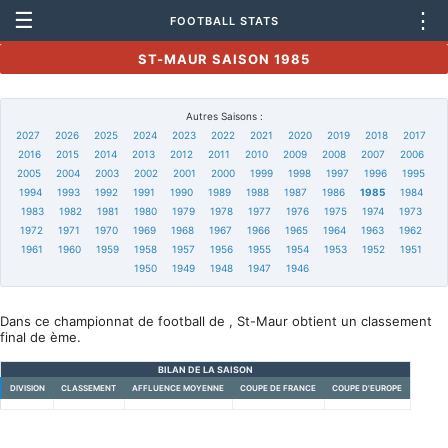
☰
⋮
FOOTBALL STATS
ST-MAUR SAISON 1985
Autres Saisons :
2027
2026
2025
2024
2023
2022
2021
2020
2019
2018
2017
2016
2015
2014
2013
2012
2011
2010
2009
2008
2007
2006
2005
2004
2003
2002
2001
2000
1999
1998
1997
1996
1995
1994
1993
1992
1991
1990
1989
1988
1987
1986
1985
1984
1983
1982
1981
1980
1979
1978
1977
1976
1975
1974
1973
1972
1971
1970
1969
1968
1967
1966
1965
1964
1963
1962
1961
1960
1959
1958
1957
1956
1955
1954
1953
1952
1951
1950
1949
1948
1947
1946
Dans ce championnat de football de , St-Maur obtient un classement
final de ème.
BILAN DE LA SAISON
DIVISION
CLASSEMENT
AFFLUENCE MOYENNE
COUPE DE FRANCE
COUPE D'EUROPE