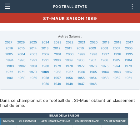
☰
⋮
FOOTBALL STATS
ST-MAUR SAISON 1969
Autres Saisons :
2027
2026
2025
2024
2023
2022
2021
2020
2019
2018
2017
2016
2015
2014
2013
2012
2011
2010
2009
2008
2007
2006
2005
2004
2003
2002
2001
2000
1999
1998
1997
1996
1995
1994
1993
1992
1991
1990
1989
1988
1987
1986
1985
1984
1983
1982
1981
1980
1979
1978
1977
1976
1975
1974
1973
1972
1971
1970
1969
1968
1967
1966
1965
1964
1963
1962
1961
1960
1959
1958
1957
1956
1955
1954
1953
1952
1951
1950
1949
1948
1947
1946
Dans ce championnat de football de , St-Maur obtient un classement
final de ème.
BILAN DE LA SAISON
DIVISION
CLASSEMENT
AFFLUENCE MOYENNE
COUPE DE FRANCE
COUPE D'EUROPE