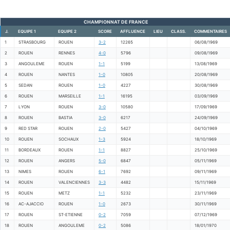
CHAMPIONNAT DE FRANCE
J.
EQUIPE 1
EQUIPE 2
SCORE
AFFLUENCE
LIEU
CLASS.
COMMENTAIRES
1
STRASBOURG
ROUEN
3-2
12265
06/08/1969
2
ROUEN
RENNES
4-0
5796
09/08/1969
3
ANGOULEME
ROUEN
1-1
5199
13/08/1969
4
ROUEN
NANTES
1-0
10805
20/08/1969
5
SEDAN
ROUEN
1-0
4227
30/08/1969
6
ROUEN
MARSEILLE
1-1
16195
03/09/1969
7
LYON
ROUEN
3-0
10580
17/09/1969
8
ROUEN
BASTIA
3-0
6217
24/09/1969
9
RED STAR
ROUEN
2-0
5427
04/10/1969
10
ROUEN
SOCHAUX
1-3
5924
18/10/1969
11
BORDEAUX
ROUEN
1-1
8827
25/10/1969
12
ROUEN
ANGERS
5-0
6847
05/11/1969
13
NIMES
ROUEN
6-1
7692
09/11/1969
14
ROUEN
VALENCIENNES
3-3
4482
15/11/1969
15
ROUEN
METZ
1-1
5232
23/11/1969
16
AC-AJACCIO
ROUEN
1-0
2673
30/11/1969
17
ROUEN
ST-ETIENNE
0-2
7059
07/12/1969
18
ROUEN
ANGOULEME
0-2
5086
18/01/1970