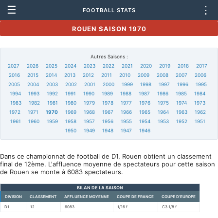
☰
⋮
FOOTBALL STATS
ROUEN SAISON 1970
Autres Saisons :
2027
2026
2025
2024
2023
2022
2021
2020
2019
2018
2017
2016
2015
2014
2013
2012
2011
2010
2009
2008
2007
2006
2005
2004
2003
2002
2001
2000
1999
1998
1997
1996
1995
1994
1993
1992
1991
1990
1989
1988
1987
1986
1985
1984
1983
1982
1981
1980
1979
1978
1977
1976
1975
1974
1973
1972
1971
1970
1969
1968
1967
1966
1965
1964
1963
1962
1961
1960
1959
1958
1957
1956
1955
1954
1953
1952
1951
1950
1949
1948
1947
1946
Dans ce championnat de football de D1, Rouen obtient un classement
final de 12ème. L'affluence moyenne de spectateurs pour cette saison
de Rouen se monte à 6083 spectateurs.
BILAN DE LA SAISON
DIVISION
CLASSEMENT
AFFLUENCE MOYENNE
COUPE DE FRANCE
COUPE D'EUROPE
D1
12
6083
1/16 f
C3 1/8 f