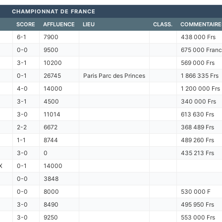
CHAMPIONNAT DE FRANCE
SCORE
AFFLUENCE
LIEU
CLASS.
COMMENTAIRE
6-1
7900
438 000 Frs
0-0
9500
675 000 Franc
3-1
10200
569 000 Frs
0-1
26745
Paris Parc des Princes
1 866 335 Frs
4-0
14000
1 200 000 Frs
3-1
4500
340 000 Frs
3-0
11014
613 630 Frs
2-2
6672
368 489 Frs
1-1
8744
489 260 Frs
3-0
0
435 213 Frs
X
0-1
14000
0-0
3848
0-0
8000
530 000 F
3-0
8490
495 950 Frs
3-0
9250
553 000 Frs