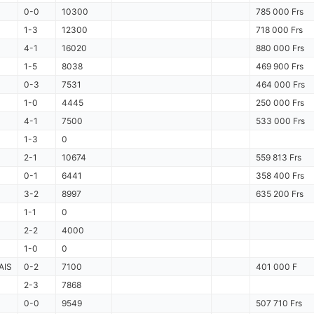
0-0
10300
785 000 Frs
1-3
12300
718 000 Frs
4-1
16020
880 000 Frs
1-5
8038
469 900 Frs
0-3
7531
464 000 Frs
1-0
4445
250 000 Frs
4-1
7500
533 000 Frs
1-3
0
2-1
10674
559 813 Frs
0-1
6441
358 400 Frs
3-2
8997
635 200 Frs
1-1
0
2-2
4000
1-0
0
AIS
0-2
7100
401 000 F
2-3
7868
0-0
9549
507 710 Frs