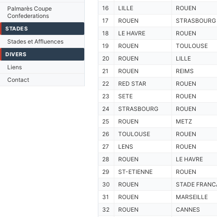
16
LILLE
ROUEN
Palmarès Coupe
Confederations
17
ROUEN
STRASBOURG
STADES
18
LE HAVRE
ROUEN
Stades et Affluences
19
ROUEN
TOULOUSE
DIVERS
20
ROUEN
LILLE
Liens
21
ROUEN
REIMS
Contact
22
RED STAR
ROUEN
23
SETE
ROUEN
24
STRASBOURG
ROUEN
25
ROUEN
METZ
26
TOULOUSE
ROUEN
27
LENS
ROUEN
28
ROUEN
LE HAVRE
29
ST-ETIENNE
ROUEN
30
ROUEN
STADE FRANC
31
ROUEN
MARSEILLE
32
ROUEN
CANNES