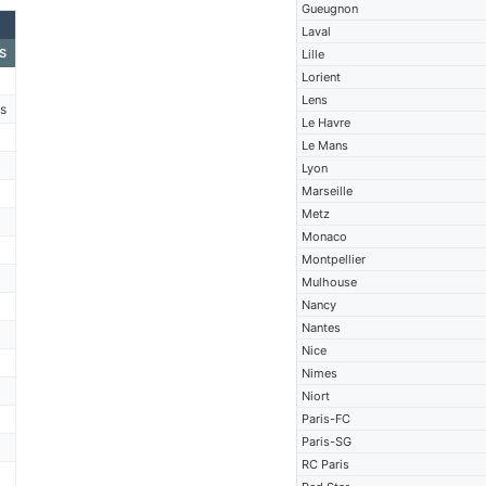
Gueugnon
Laval
S
Lille
Lorient
Lens
s
Le Havre
Le Mans
Lyon
Marseille
Metz
Monaco
Montpellier
Mulhouse
Nancy
Nantes
Nice
Nimes
Niort
Paris-FC
Paris-SG
RC Paris