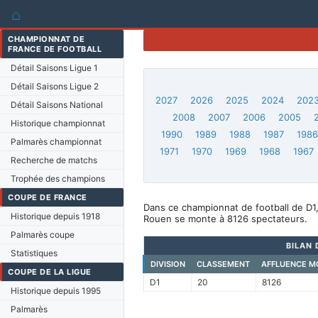
⌂
CHAMPIONNAT DE
FRANCE DE FOOTBALL
Détail Saisons Ligue 1
Détail Saisons Ligue 2
2027
2026
2025
2024
202
Détail Saisons National
2008
2007
2006
2005
Historique championnat
1990
1989
1988
1987
198
Palmarès championnat
1971
1970
1969
1968
1967
Recherche de matchs
Trophée des champions
COUPE DE FRANCE
Dans ce championnat de football de D1
Historique depuis 1918
Rouen se monte à 8126 spectateurs.
Palmarès coupe
BILAN 
Statistiques
DIVISION
CLASSEMENT
AFFLUENCE M
COUPE DE LA LIGUE
D1
20
8126
Historique depuis 1995
Palmarès