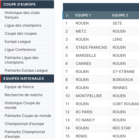
COUPE D'EUROPE
Historique des clubs
J.
EQUIPE 1
EQUIPE 2
français
1
ROUEN
SETE
Ligue des champions
2
METZ
ROUEN
Coupe des coupes
3
ROUEN
LENS
Europa League
4
STADE FRANCAIS
ROUEN
Ligue Conference
5
MARSEILLE
ROUEN
Palmarès Ligue des
champions
6
CANNES
ROUEN
Palmarès Europa League
7
ROUEN
ST-ETIENNE
EQUIPES NATIONALES
8
ROUEN
BORDEAUX
Equipe de france
9
ROUEN
RENNES
Recherche de matchs
10
MONTPELLIER
ROUEN
Historique Coupe du
11
ROUEN
CORT ROUBAI
monde
12
RC PARIS
ROUEN
Palmarès Coupe du monde
13
FC NANCY
ROUEN
Championnat d'europe
14
ROUEN
RED STAR
Palmarès Championnat
15
REIMS
ROUEN
d'europe