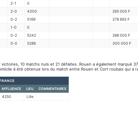
2-1
0
2-0
4300
265 000 F
0-2
5169
278 693 F
1-0
0
0-2
5242
288 000 F
0-0
5289
300 000 F
 victoires, 10 matchs nuls et 21 défaites. Rouen a également marqué 37
omicile à été obtenue lors du match entre Rouen et Cort roubaix qui a 
 FRANCE
AFFLUENCE
LIEU
COMMENTAIRES
4250
Lille