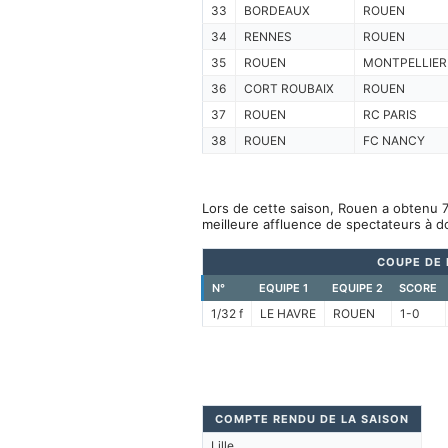
33
BORDEAUX
ROUEN
34
RENNES
ROUEN
35
ROUEN
MONTPELLIER
36
CORT ROUBAIX
ROUEN
37
ROUEN
RC PARIS
38
ROUEN
FC NANCY
Lors de cette saison, Rouen a obtenu 7
meilleure affluence de spectateurs à d
COUPE DE
N°
EQUIPE 1
EQUIPE 2
SCORE
1/32 f
LE HAVRE
ROUEN
1-0
COMPTE RENDU DE LA SAISON
Lille