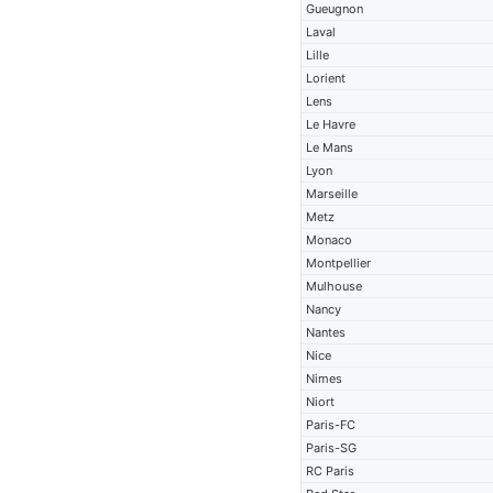
Gueugnon
Laval
Lille
Lorient
Lens
Le Havre
Le Mans
Lyon
Marseille
Metz
Monaco
Montpellier
Mulhouse
Nancy
Nantes
Nice
Nimes
Niort
Paris-FC
Paris-SG
RC Paris