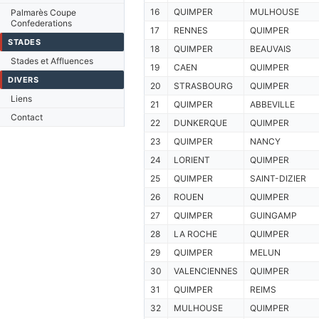
16
QUIMPER
MULHOUSE
Palmarès Coupe
Confederations
17
RENNES
QUIMPER
STADES
18
QUIMPER
BEAUVAIS
Stades et Affluences
19
CAEN
QUIMPER
DIVERS
20
STRASBOURG
QUIMPER
Liens
21
QUIMPER
ABBEVILLE
Contact
22
DUNKERQUE
QUIMPER
23
QUIMPER
NANCY
24
LORIENT
QUIMPER
25
QUIMPER
SAINT-DIZIER
26
ROUEN
QUIMPER
27
QUIMPER
GUINGAMP
28
LA ROCHE
QUIMPER
29
QUIMPER
MELUN
30
VALENCIENNES
QUIMPER
31
QUIMPER
REIMS
32
MULHOUSE
QUIMPER