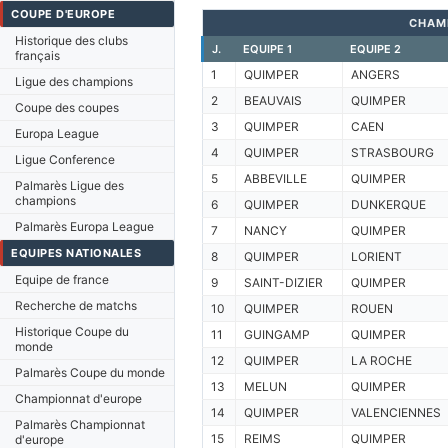
COUPE D'EUROPE
CHAM
Historique des clubs
J.
EQUIPE 1
EQUIPE 2
français
1
QUIMPER
ANGERS
Ligue des champions
2
BEAUVAIS
QUIMPER
Coupe des coupes
3
QUIMPER
CAEN
Europa League
4
QUIMPER
STRASBOURG
Ligue Conference
5
ABBEVILLE
QUIMPER
Palmarès Ligue des
champions
6
QUIMPER
DUNKERQUE
Palmarès Europa League
7
NANCY
QUIMPER
EQUIPES NATIONALES
8
QUIMPER
LORIENT
Equipe de france
9
SAINT-DIZIER
QUIMPER
Recherche de matchs
10
QUIMPER
ROUEN
Historique Coupe du
11
GUINGAMP
QUIMPER
monde
12
QUIMPER
LA ROCHE
Palmarès Coupe du monde
13
MELUN
QUIMPER
Championnat d'europe
14
QUIMPER
VALENCIENNES
Palmarès Championnat
15
REIMS
QUIMPER
d'europe