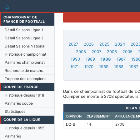
⌂
CHAMPIONNAT DE
FRANCE DE FOOTBALL
Détail Saisons Ligue 1
Détail Saisons Ligue 2
2027
2026
2025
2024
202
Détail Saisons National
2008
2007
2006
2005
Historique championnat
1990
1989
1988
1987
198
Palmarès championnat
1971
1970
1969
1968
1967
Recherche de matchs
Trophée des champions
COUPE DE FRANCE
Dans ce championnat de football de D2
Historique depuis 1918
Quimper se monte à 2708 spectateurs.
Palmarès coupe
BILAN 
Statistiques
DIVISION
CLASSEMENT
AFFLUENCE M
COUPE DE LA LIGUE
D2-B
14
2708
Historique depuis 1995
Palmarès