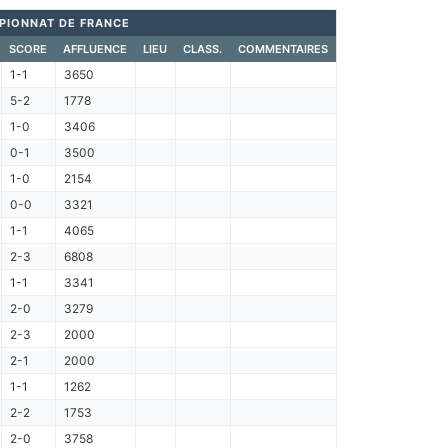
PIONNAT DE FRANCE
SCORE
AFFLUENCE
LIEU
CLASS.
COMMENTAIRES
1-1
3650
5-2
1778
1-0
3406
0-1
3500
1-0
2154
0-0
3321
1-1
4065
2-3
6808
1-1
3341
2-0
3279
2-3
2000
2-1
2000
1-1
1262
2-2
1753
2-0
3758