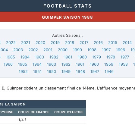
FOOTBALL STATS
QUIMPER SAISON 1988
Autres Saisons :
3
2022
2021
2020
2019
2018
2017
2016
2015
2014
2004
2003
2002
2001
2000
1999
1998
1997
1996
19
6
1985
1984
1983
1982
1981
1980
1979
1978
1977
1966
1965
1964
1963
1962
1961
1960
1959
1958
1952
1951
1950
1949
1948
1947
1946
-B, Quimper obtient un classement final de 14ème. L'affluence moyenn
DE LA SAISON
OYENNE
COUPE DE FRANCE
COUPE D'EUROPE
1/4 f