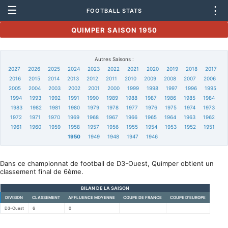
☰
⋮
FOOTBALL STATS
QUIMPER SAISON 1950
Autres Saisons :
2027
2026
2025
2024
2023
2022
2021
2020
2019
2018
2017
2016
2015
2014
2013
2012
2011
2010
2009
2008
2007
2006
2005
2004
2003
2002
2001
2000
1999
1998
1997
1996
1995
1994
1993
1992
1991
1990
1989
1988
1987
1986
1985
1984
1983
1982
1981
1980
1979
1978
1977
1976
1975
1974
1973
1972
1971
1970
1969
1968
1967
1966
1965
1964
1963
1962
1961
1960
1959
1958
1957
1956
1955
1954
1953
1952
1951
1950
1949
1948
1947
1946
Dans ce championnat de football de D3-Ouest, Quimper obtient un
classement final de 6ème.
BILAN DE LA SAISON
DIVISION
CLASSEMENT
AFFLUENCE MOYENNE
COUPE DE FRANCE
COUPE D'EUROPE
D3-Ouest
6
0