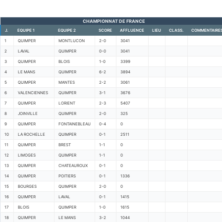
CHAMPIONNAT DE FRANCE
J.
EQUIPE 1
EQUIPE 2
SCORE
AFFLUENCE
LIEU
CLASS.
COMMENTAIRE
1
QUIMPER
MONTLUCON
2-0
3041
2
LAVAL
QUIMPER
0-0
3041
3
QUIMPER
BLOIS
1-0
3399
4
LE MANS
QUIMPER
6-2
3894
5
QUIMPER
MANTES
2-2
3061
6
VALENCIENNES
QUIMPER
3-1
3676
7
QUIMPER
LORIENT
2-3
5407
8
JOINVILLE
QUIMPER
2-0
325
9
QUIMPER
FONTAINEBLEAU
0-4
0
10
LA ROCHELLE
QUIMPER
0-1
2511
11
QUIMPER
BREST
1-1
0
12
LIMOGES
QUIMPER
1-1
0
13
QUIMPER
CHATEAUROUX
0-1
0
14
QUIMPER
POITIERS
0-1
1336
15
BOURGES
QUIMPER
2-0
0
16
QUIMPER
LAVAL
0-1
1415
17
BLOIS
QUIMPER
1-0
1615
18
QUIMPER
LE MANS
3-2
1044