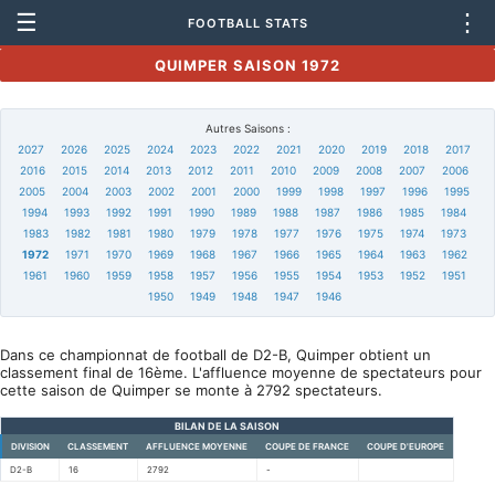
☰
⋮
FOOTBALL STATS
QUIMPER SAISON 1972
Autres Saisons :
2027
2026
2025
2024
2023
2022
2021
2020
2019
2018
2017
2016
2015
2014
2013
2012
2011
2010
2009
2008
2007
2006
2005
2004
2003
2002
2001
2000
1999
1998
1997
1996
1995
1994
1993
1992
1991
1990
1989
1988
1987
1986
1985
1984
1983
1982
1981
1980
1979
1978
1977
1976
1975
1974
1973
1972
1971
1970
1969
1968
1967
1966
1965
1964
1963
1962
1961
1960
1959
1958
1957
1956
1955
1954
1953
1952
1951
1950
1949
1948
1947
1946
Dans ce championnat de football de D2-B, Quimper obtient un
classement final de 16ème. L'affluence moyenne de spectateurs pour
cette saison de Quimper se monte à 2792 spectateurs.
BILAN DE LA SAISON
DIVISION
CLASSEMENT
AFFLUENCE MOYENNE
COUPE DE FRANCE
COUPE D'EUROPE
D2-B
16
2792
-