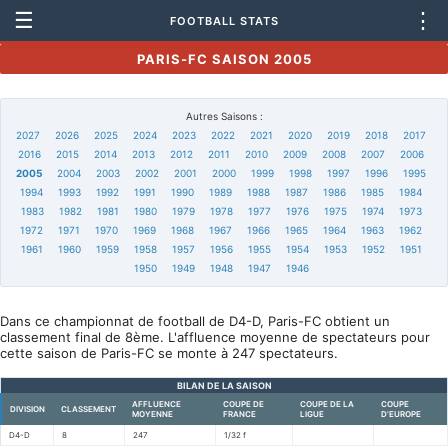
☰
⋮
FOOTBALL STATS
PARIS-FC SAISON 2005
Autres Saisons :
2027
2026
2025
2024
2023
2022
2021
2020
2019
2018
2017
2016
2015
2014
2013
2012
2011
2010
2009
2008
2007
2006
2005
2004
2003
2002
2001
2000
1999
1998
1997
1996
1995
1994
1993
1992
1991
1990
1989
1988
1987
1986
1985
1984
1983
1982
1981
1980
1979
1978
1977
1976
1975
1974
1973
1972
1971
1970
1969
1968
1967
1966
1965
1964
1963
1962
1961
1960
1959
1958
1957
1956
1955
1954
1953
1952
1951
1950
1949
1948
1947
1946
Dans ce championnat de football de D4-D, Paris-FC obtient un
classement final de 8ème. L'affluence moyenne de spectateurs pour
cette saison de Paris-FC se monte à 247 spectateurs.
BILAN DE LA SAISON
AFFLUENCE
COUPE DE
COUPE DE LA
COUPE
DIVISION
CLASSEMENT
MOYENNE
FRANCE
LIGUE
D'EUROPE
D4-D
8
247
1/32 f