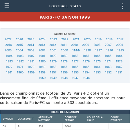
☰
⋮
FOOTBALL STATS
PARIS-FC SAISON 1999
Autres Saisons :
2027
2026
2025
2024
2023
2022
2021
2020
2019
2018
2017
2016
2015
2014
2013
2012
2011
2010
2009
2008
2007
2006
2005
2004
2003
2002
2001
2000
1999
1998
1997
1996
1995
1994
1993
1992
1991
1990
1989
1988
1987
1986
1985
1984
1983
1982
1981
1980
1979
1978
1977
1976
1975
1974
1973
1972
1971
1970
1969
1968
1967
1966
1965
1964
1963
1962
1961
1960
1959
1958
1957
1956
1955
1954
1953
1952
1951
1950
1949
1948
1947
1946
Dans ce championnat de football de D3, Paris-FC obtient un
classement final de 9ème. L'affluence moyenne de spectateurs pour
cette saison de Paris-FC se monte à 333 spectateurs.
BILAN DE LA SAISON
AFFLUENCE
COUPE DE
COUPE DE LA
COUPE
DIVISION
CLASSEMENT
MOYENNE
FRANCE
LIGUE
D'EUROPE
D3
9
333
1/16 f