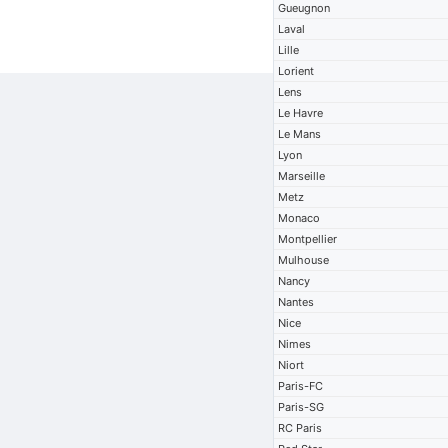
Gueugnon
Laval
Lille
Lorient
Lens
Le Havre
Le Mans
Lyon
Marseille
Metz
Monaco
Montpellier
Mulhouse
Nancy
Nantes
Nice
Nimes
Niort
Paris-FC
Paris-SG
RC Paris