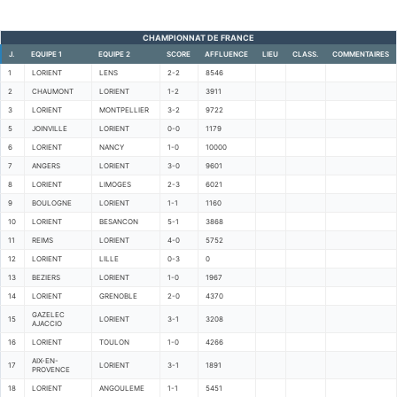
CHAMPIONNAT DE FRANCE
J.
EQUIPE 1
EQUIPE 2
SCORE
AFFLUENCE
LIEU
CLASS.
COMMENTAIRES
1
LORIENT
LENS
2-2
8546
2
CHAUMONT
LORIENT
1-2
3911
3
LORIENT
MONTPELLIER
3-2
9722
5
JOINVILLE
LORIENT
0-0
1179
6
LORIENT
NANCY
1-0
10000
7
ANGERS
LORIENT
3-0
9601
8
LORIENT
LIMOGES
2-3
6021
9
BOULOGNE
LORIENT
1-1
1160
10
LORIENT
BESANCON
5-1
3868
11
REIMS
LORIENT
4-0
5752
12
LORIENT
LILLE
0-3
0
13
BEZIERS
LORIENT
1-0
1967
14
LORIENT
GRENOBLE
2-0
4370
GAZELEC
15
LORIENT
3-1
3208
AJACCIO
16
LORIENT
TOULON
1-0
4266
AIX-EN-
17
LORIENT
3-1
1891
PROVENCE
18
LORIENT
ANGOULEME
1-1
5451