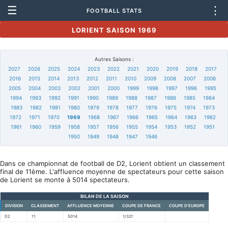
☰
⋮
FOOTBALL STATS
LORIENT SAISON 1969
Autres Saisons :
2027
2026
2025
2024
2023
2022
2021
2020
2019
2018
2017
2016
2015
2014
2013
2012
2011
2010
2009
2008
2007
2006
2005
2004
2003
2002
2001
2000
1999
1998
1997
1996
1995
1994
1993
1992
1991
1990
1989
1988
1987
1986
1985
1984
1983
1982
1981
1980
1979
1978
1977
1976
1975
1974
1973
1972
1971
1970
1969
1968
1967
1966
1965
1964
1963
1962
1961
1960
1959
1958
1957
1956
1955
1954
1953
1952
1951
1950
1949
1948
1947
1946
Dans ce championnat de football de D2, Lorient obtient un classement
final de 11ème. L'affluence moyenne de spectateurs pour cette saison
de Lorient se monte à 5014 spectateurs.
BILAN DE LA SAISON
DIVISION
CLASSEMENT
AFFLUENCE MOYENNE
COUPE DE FRANCE
COUPE D'EUROPE
D2
11
5014
1/32f