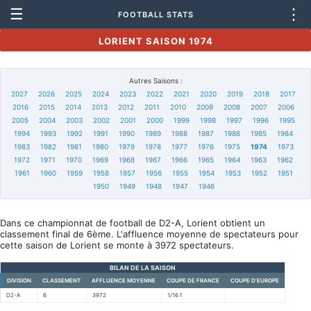
☰
⋮
FOOTBALL STATS
LORIENT SAISON 1974
Autres Saisons :
2027
2026
2025
2024
2023
2022
2021
2020
2019
2018
2017
2016
2015
2014
2013
2012
2011
2010
2009
2008
2007
2006
2005
2004
2003
2002
2001
2000
1999
1998
1997
1996
1995
1994
1993
1992
1991
1990
1989
1988
1987
1986
1985
1984
1983
1982
1981
1980
1979
1978
1977
1976
1975
1974
1973
1972
1971
1970
1969
1968
1967
1966
1965
1964
1963
1962
1961
1960
1959
1958
1957
1956
1955
1954
1953
1952
1951
1950
1949
1948
1947
1946
Dans ce championnat de football de D2-A, Lorient obtient un
classement final de 6ème. L'affluence moyenne de spectateurs pour
cette saison de Lorient se monte à 3972 spectateurs.
BILAN DE LA SAISON
DIVISION
CLASSEMENT
AFFLUENCE MOYENNE
COUPE DE FRANCE
COUPE D'EUROPE
D2-A
6
3972
1/16 f