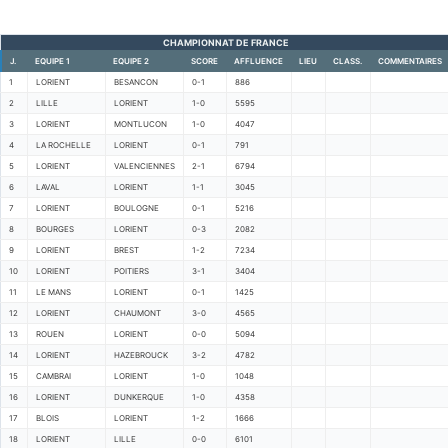
CHAMPIONNAT DE FRANCE
J.
EQUIPE 1
EQUIPE 2
SCORE
AFFLUENCE
LIEU
CLASS.
COMMENTAIRES
1
LORIENT
BESANCON
0-1
886
2
LILLE
LORIENT
1-0
5595
3
LORIENT
MONTLUCON
1-0
4047
4
LA ROCHELLE
LORIENT
0-1
791
5
LORIENT
VALENCIENNES
2-1
6794
6
LAVAL
LORIENT
1-1
3045
7
LORIENT
BOULOGNE
0-1
5216
8
BOURGES
LORIENT
0-3
2082
9
LORIENT
BREST
1-2
7234
10
LORIENT
POITIERS
3-1
3404
11
LE MANS
LORIENT
0-1
1425
12
LORIENT
CHAUMONT
3-0
4565
13
ROUEN
LORIENT
0-0
5094
14
LORIENT
HAZEBROUCK
3-2
4782
15
CAMBRAI
LORIENT
1-0
1048
16
LORIENT
DUNKERQUE
1-0
4358
17
BLOIS
LORIENT
1-2
1666
18
LORIENT
LILLE
0-0
6101